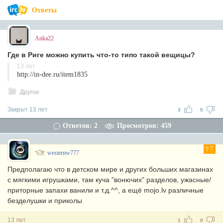
Ответы
Anka22
Где в Риге можно купить что-то типо такой вещицы?
13 лет
http://in-dee.ru/item1835
Другое
Закрыт 13 лет
3
0
Ответов: 2
Просмотров: 459
7
westernw777
Предполагаю что в детском мире и других больших магазинах
с мягкими игрушками, там куча "вонючих" разделов, ужасные/
приторные запахи ванили и т.д.^^, а ещё mojo.lv различные
безделушки и приколы
13 лет
1
0