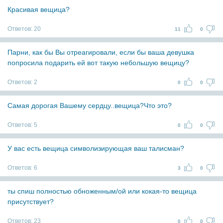
Красивая вещица?
Ответов:
20
11
0
Парни, как бы Вы отреагировали, если бы ваша девушка
попросила подарить ей вот такую небольшую вещицу?
Ответов:
2
0
0
Самая дорогая Вашему сердцу..вещица?Что это?
Ответов:
5
0
0
У вас есть вещица символизирующая ваш талисман?
Ответов:
6
3
0
ты спиш полностью обноженным/ой или кокая-то вещица
присутствует?
Ответов:
23
0
0