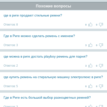
Похожие вопросы
где в риге продают стильные ремни?
Ответов:
8
0
0
Где в Риге можно сделать ремень с именем?
Ответов:
3
3
0
где можна в риге достать playboy ремень для парня?
Ответов:
2
3
0
где купить ремень на стиральную машину электролюкс в риге?
Ответов:
5
0
0
Где в Риге есть большой выбор разноцветных ремней?
Ответов:
3
5
0