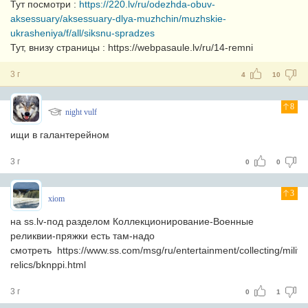
Тут посмотри :
https://220.lv/ru/odezhda-obuv-
aksessuary/aksessuary-dlya-muzhchin/muzhskie-
ukrasheniya/f/all/siksnu-spradzes
Тут, внизу страницы : https://webpasaule.lv/ru/14-remni
3 г
4
10
8
night vulf
ищи в галантерейном
3 г
0
0
3
xiom
на ss.lv-под разделом Коллекционирование-Военные
реликвии-пряжки есть там-надо
смотреть https://www.ss.com/msg/ru/entertainment/collecting/milita
relics/bknppi.html
3 г
0
1