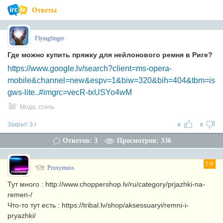
Ответы
Flyingfinger
Где можно купить пряжку для нейлонового ремня в Риге?
https://www.google.lv/search?client=ms-opera-
mobile&channel=new&espv=1&biw=320&bih=404&tbm=is
gws-lite..#imgrc=vecR-txUSYo4wM
Мода, стиль
Закрыт 3 г
0
0
Ответов: 3
Просмотров: 336
8
Proxymuss
Тут много : http://www.choppershop.lv/ru/category/prjazhki-na-
remen-/
Что-то тут есть : https://tribal.lv/shop/aksessuaryi/remni-i-
pryazhki/