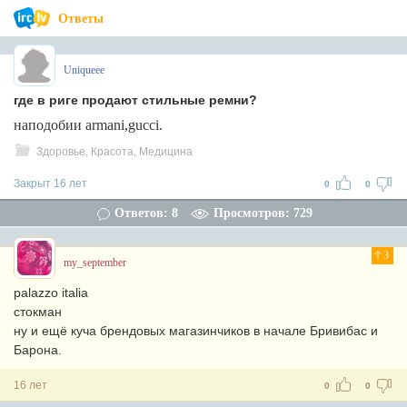
Ответы
Uniqueee
где в риге продают стильные ремни?
наподобии armani,gucci.
Здоровье, Красота, Медицина
Закрыт 16 лет
0
0
Ответов: 8
Просмотров: 729
3
my_september
palazzo italia
стокман
ну и ещё куча брендовых магазинчиков в начале Бривибас и
Барона.
16 лет
0
0