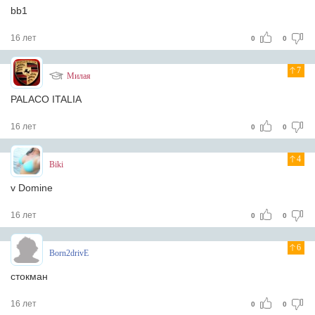
bb1
16 лет
0
0
7
Милая
PALACO ITALIA
16 лет
0
0
4
Biki
v Domine
16 лет
0
0
6
Born2drivE
стокман
16 лет
0
0