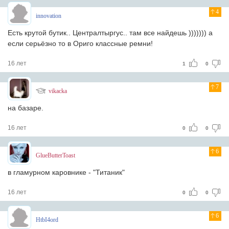
4
innovation
Есть крутой бутик.. Централтыргус.. там все найдешь ))))))) а
если серьёзно то в Ориго классные ремни!
16 лет
1
0
7
vikacka
на базаре.
16 лет
0
0
6
GlueButterToast
в гламурном каровнике - "Титаник"
16 лет
0
0
6
HtbI4ord