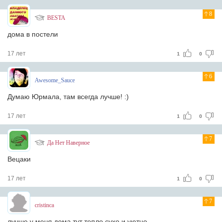
8
BESTA
дома в постели
17 лет
1
0
6
Awesome_Sauce
Думаю Юрмала, там всегда лучше! :)
17 лет
1
0
7
Да Нет Наверное
Вецаки
17 лет
1
0
7
cristinca
лучше у меня дома,тут тепло,сухо и уютно