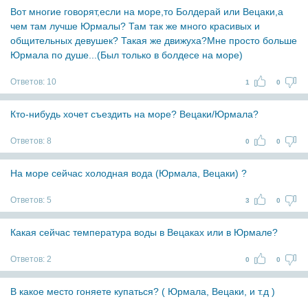
Вот многие говорят,если на море,то Болдерай или Вецаки,а
чем там лучше Юрмалы? Там так же много красивых и
общительных девушек? Такая же движуха?Мне просто больше
Юрмала по душе...(Был только в болдесе на море)
Ответов:
10
1
0
Кто-нибудь хочет съездить на море? Вецаки/Юрмала?
Ответов:
8
0
0
На море сейчас холодная вода (Юрмала, Вецаки) ?
Ответов:
5
3
0
Какая сейчас температура воды в Вецаках или в Юрмале?
Ответов:
2
0
0
В какое место гоняете купаться? ( Юрмала, Вецаки, и т.д )