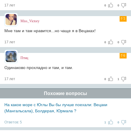
17 лет
0
0
5
Miss_Victory
Мне там и там нравится...но чаще я в Вецаках!
17 лет
0
0
6
Птиц
Одинаково прохладно и там, и там.
17 лет
0
1
Похожие вопросы
На какое море с Юглы Вы бы лучше поехали: Вецаки
(Мангальсала), Болдерая, Юрмала ?
Ответов:
5
1
0