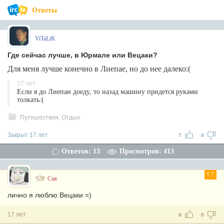
Ответы
ViTaLiK
Где сейчас лучше, в Юрмале или Вецаки?
Для меня лучше конечно в Лиепае, но до нее далеко:(
17 лет
Если я до Лиепаи доеду, то назад машину придется руками
толкать:(
Путешествия, Отдых
Закрыт 17 лет
7
0
Ответов: 13
Просмотров: 413
7
Сая
лично я люблю Вецаки =)
17 лет
0
0