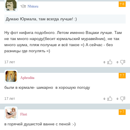
8
Nbitoru
Думаю Юрмала, там всегда лучше! :)
Ну фот нифига подобного. Летом именно Вэцаки лучше. Там
не так много народу(бесит юрмальский муравейник), не так
много шума, пляж получше и всё такое =) А сейчас - без
разницы где погулять =)
17 лет
0
0
7
Aphrodita
были в юрмале- шикарно в хорошую погоду
17 лет
0
0
7
Flori
в горячей душистой ванне с пеной :-)