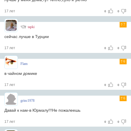
17 лет
0
0
7
tapki
сейчас лучше в Турции
17 лет
0
0
6
Flam
в чайном домике
17 лет
0
0
6
grinc1978
Давай к нам-в Юрмалу!!!Не пожалеешь
17 лет
0
0