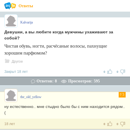
Ответы
Kalvarija
Девушки, а вы любите когда мужчины ухаживают за
собой?
Чистая обувь, ногти, расчёсаные волосы, пахнущие
хорошим парфюмом?
Другое
Закрыт 18 лет
0
0
Ответов: 8
Просмотров: 595
5
the_old_yellow
ну естественно.. мне стыдно было бы с ним находится рядом..
(
18 лет
0
0