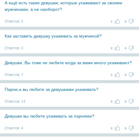
А ещё есть такие девушки, которые ухаживают за своими
мужчинами, а не наоборот?
Ответов:
5
1
0
Как заставить девушку ухаживать за мужчиной?
Ответов:
3
0
0
Девушки, Вы тоже не любите когда за вами много ухаживают?
Ответов:
7
2
0
Парни,а вы любите за девушками ухаживать?
Ответов:
14
5
0
Девушки вы любите ухаживать за парнями?
Ответов:
4
0
0