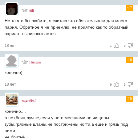
7
titli
Не то что бы любите, я считаю это обязательным для моего
парня. Обратное я не приемлю, не приятно как то обратный
вариант вырисовывается.
18 лет
1
0
6
Huxepa
конечно)
18 лет
0
0
6
zaj4u6ka2
конечно....
а нет,блин,лучше,если у него месяцами не чищены
зубы,грязные штаны,не пострижены ногти,а ещё и грязь под
ними....
не бритый....