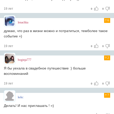
19 лет
0
0
6
lenachka
думаю, что раз в жизни можно и потратиться, темболее такое
событие =)
19 лет
0
0
2
boginja777
Я бы уехала в свадебное путешествие :) больше
воспоминаний
19 лет
0
0
7
kekc
Делать! И нас приглашать ! =)