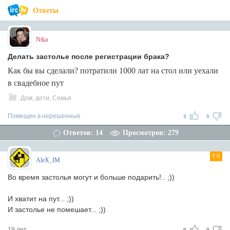
Ответы
Ntka
Делать застолье после регистрации брака?
Как бы вы сделали? потратили 1000 лат на стол или уехали
в свадебное пут
Дом, дети, Семья
Помещен в нерешенные
3
0
Ответов: 14
Просмотров: 279
6
AleX_IM
Во время застолья могут и больше подарить!.. ;))
И хватит на пут... ;))
И застолье не помешает... ;))
19 лет
0
0