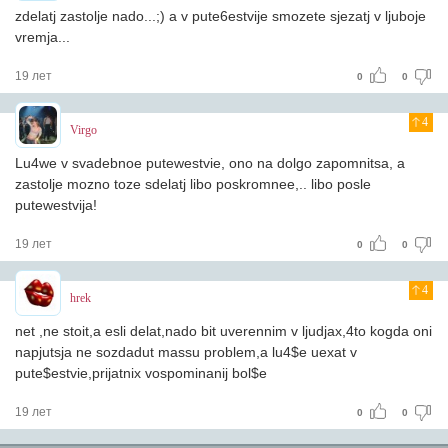
zdelatj zastolje nado...;) a v pute6estvije smozete sjezatj v ljuboje
vremja...
19 лет
0
0
4
Virgo
Lu4we v svadebnoe putewestvie, ono na dolgo zapomnitsa, a
zastolje mozno toze sdelatj libo poskromnee,.. libo posle
putewestvija!
19 лет
0
0
4
hrek
net ,ne stoit,a esli delat,nado bit uverennim v ljudjax,4to kogda oni
napjutsja ne sozdadut massu problem,a lu4$e uexat v
pute$estvie,prijatnix vospominanij bol$e
19 лет
0
0