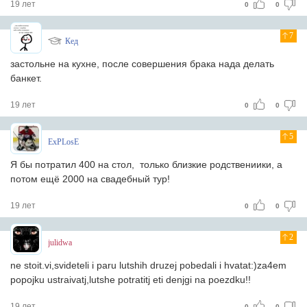
19 лет
0
0
7
Кед
застольне на кухне, после совершения брака нада делать
банкет.
19 лет
0
0
5
ExPLosE
Я бы потратил 400 на стол, только близкие родствениики, а
потом ещё 2000 на свадебный тур!
19 лет
0
0
2
julidwa
ne stoit.vi,svideteli i paru lutshih druzej pobedali i hvatat:)za4em
popojku ustraivatj,lutshe potratitj eti denjgi na poezdku!!
19 лет
0
0