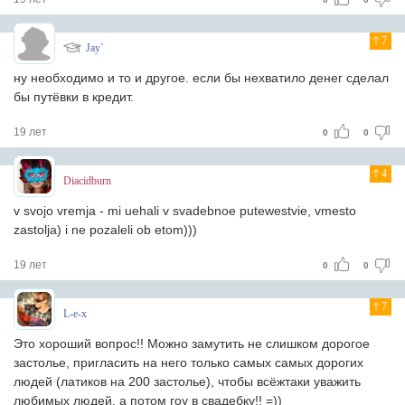
7
Jay`
ну необходимо и то и другое. если бы нехватило денег сделал
бы путёвки в кредит.
19 лет
0
0
4
Diacidburn
v svojo vremja - mi uehali v svadebnoe putewestvie, vmesto
zastolja) i ne pozaleli ob etom)))
19 лет
0
0
7
L-e-x
Это хороший вопрос!! Можно замутить не слишком дорогое
застолье, пригласить на него только самых самых дорогих
людей (латиков на 200 застолье), чтобы всёжтаки уважить
любимых людей, а потом гоу в свадебку!! =))