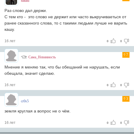
natalu
Раз слово дал держи.
С тем кто - это слово не держит или часто выкручиваеться от
ранее сказанного слова, то с такими людьми лучше не варить
кашу.
16 лет
0
0
7
Сама_Невинность
Мнение я меняю так, что бы обещаний не нарушать, если
обещала, значит сделаю.
16 лет
0
0
3
cr0s5
земля круглая а вопрос не о чём.
16 лет
0
0