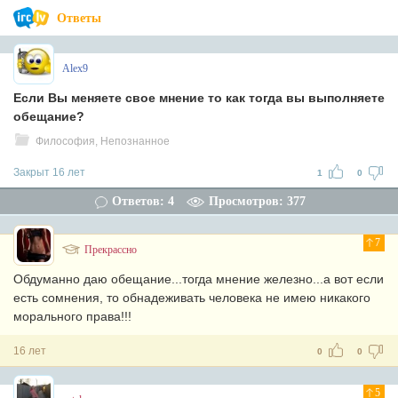
Ответы
Alex9
Если Вы меняете свое мнение то как тогда вы выполняете
обещание?
Философия, Непознанное
Закрыт 16 лет
1
0
Ответов: 4
Просмотров: 377
7
Прекрассно
Обдуманно даю обещание...тогда мнение железно...а вот если
есть сомнения, то обнадеживать человека не имею никакого
морального права!!!
16 лет
0
0
5