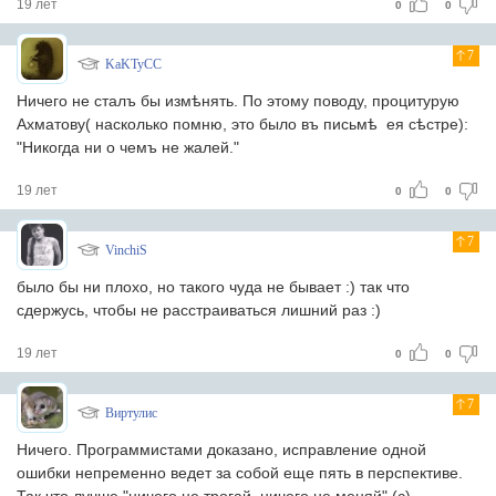
19 лет
0
0
7
KaKTyCC
Ничего не сталъ бы измѣнять. По этому поводу, процитурую
Ахматову( насколько помню, это было въ письмѣ ея сѣстре):
"Никогда ни о чемъ не жалей."
19 лет
0
0
7
VinchiS
было бы ни плохо, но такого чуда не бывает :) так что
сдержусь, чтобы не расстраиваться лишний раз :)
19 лет
0
0
7
Виртулис
Ничего. Программистами доказано, исправление одной
ошибки непременно ведет за собой еще пять в перспективе.