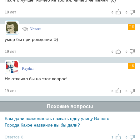
Так что лучше "ничего не трогай, ничего не меняй" (с)
19 лет
0
0
8
Nbitoru
умер бы при рождении Э)
19 лет
0
0
6
Keydan
Не отвечал бы на этот вопрос!
19 лет
0
0
Похожие вопросы
Вам дали возможность назвать одну улицу Вашего
Города.Какое название вы бы дали?
Ответов:
8
3
0