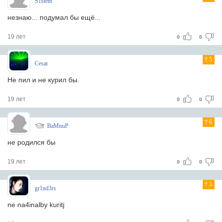
S1stem
незнаю... подумал бы ещё...
19 лет
0
0
5
Cesar
Не пил и не курил бы.
19 лет
0
0
6
BaMnuP
не родился бы
19 лет
0
0
5
gr1nd3rs
ne na4inalby kuritj