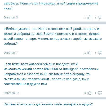
автобусы. Появляется Пирамида, в ней сидят (продолжение
ниже)
Ответов:
3
1
0
в Библии указано, что Ной с сыновьями за 7 дней, построили
ковчег и собрали на всей Земле и поместили в ковчег, каждой
живой твари по паре. А сколько пар живых тварей, вы сможете
собрать?
Ответов:
7
1
0
Если взять всех жителей земли и посадить их и
межгалактический состав IBK-2600 от Intelligent Innovations и
направиться с скоростью 13 световых лет в секунду ,то
сможем ли мы ,теоритически , попать в чёрную дыру и
соответсвенно в другое изм
Ответов:
14
0
0
Сколько конкретно надо выпить чтобы потерять подругу?