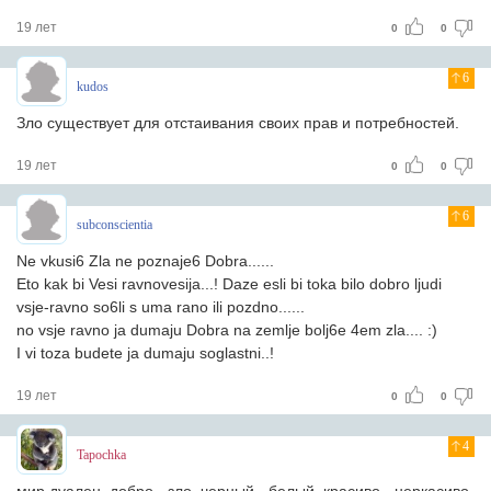
19 лет
0
0
6
kudos
Зло существует для отстаивания своих прав и потребностей.
19 лет
0
0
6
subconscientia
Ne vkusi6 Zla ne poznaje6 Dobra......
Eto kak bi Vesi ravnovesija...! Daze esli bi toka bilo dobro ljudi
vsje-ravno so6li s uma rano ili pozdno......
no vsje ravno ja dumaju Dobra na zemlje bolj6e 4em zla.... :)
I vi toza budete ja dumaju soglastni..!
19 лет
0
0
4
Tapochka