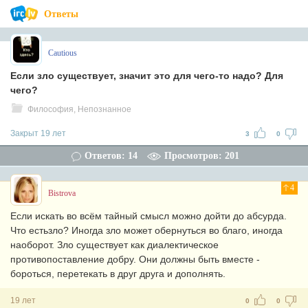
Ответы
Cautious
Если зло существует, значит это для чего-то надо? Для
чего?
Философия, Непознанное
Закрыт 19 лет
3
0
Ответов: 14
Просмотров: 201
4
Bistrova
Если искать во всём тайный смысл можно дойти до абсурда.
Что естьзло? Иногда зло может обернуться во благо, иногда
наоборот. Зло существует как диалектическое
противопоставление добру. Они должны быть вместе -
бороться, перетекать в друг друга и дополнять.
19 лет
0
0