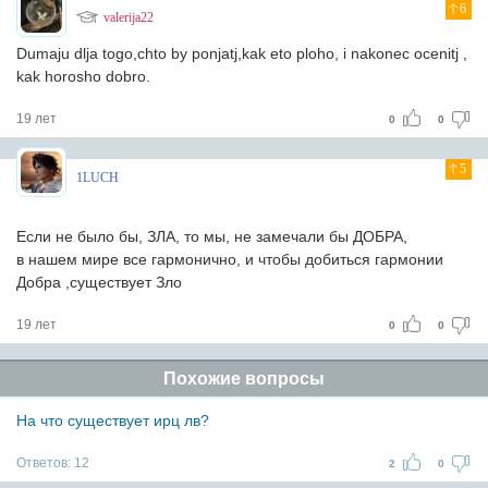
6
valerija22
Dumaju dlja togo,chto by ponjatj,kak eto ploho, i nakonec ocenitj ,
kak horosho dobro.
19 лет
0
0
5
1LUCH
Если не было бы, ЗЛА, то мы, не замечали бы ДОБРА,
в нашем мире все гармонично, и чтобы добиться гармонии
Добра ,существует Зло
19 лет
0
0
Похожие вопросы
На что существует ирц лв?
Ответов:
12
2
0