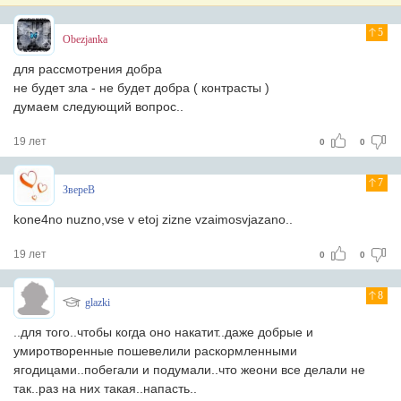
5
Obezjanka
для рассмотрения добра
не будет зла - не будет добра ( контрасты )
думаем следующий вопрос..
19 лет
0
0
7
ЗвереВ
kone4no nuzno,vse v etoj zizne vzaimosvjazano..
19 лет
0
0
8
glazki
..для того..чтобы когда оно накатит..даже добрые и
умиротворенные пошевелили раскормленными
ягодицами..побегали и подумали..что жеони все делали не
так..раз на них такая..напасть..