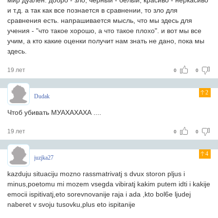
мир дуален. добро - зло, черный - белый, красиво - неркасиво
и т.д. а так как все познается в сравнении, то зло для
сравнения есть. напрашивается мысль, что мы здесь для
учения - "что такое хорошо, а что такое плохо". и вот мы все
учим, а кто какие оценки получит нам знать не дано, пока мы
здесь.
19 лет
0
0
2
Dudak
Чтоб убивать МУАХАХАХА ....
19 лет
0
0
4
juzjka27
kazduju situaciju mozno rassmatrivatj s dvux storon pljus i
minus,poetomu mi mozem vsegda vibiratj kakim putem idti i kakije
emocii ispitivatj,eto sorevnovanije raja i ada ,kto bol6e ljudej
naberet v svoju tusovku,plus eto ispitanije