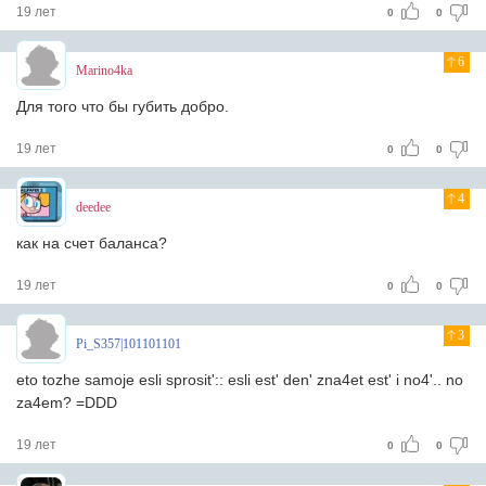
19 лет
0
0
6
Marino4ka
Для того что бы губить добро.
19 лет
0
0
4
deedee
как на счет баланса?
19 лет
0
0
3
Pi_S357|101101101
eto tozhe samoje esli sprosit':: esli est' den' zna4et est' i no4'.. no
za4em? =DDD
19 лет
0
0