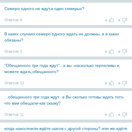
Cемеро одного не ждут,а один семерых?
Ответов:
6
4
0
В каких случаях семеро одного ждать не должны, а в каких
обязаны?
Ответов:
3
0
0
"Обещанного три года ждут"...а вы -насколько терпеливы и
можете ждать,обещанного?
Ответов:
12
0
0
...обещанного три года ждут...а Вы сколько готовы ждать того-
что вам обещали-как сказку?
Ответов:
11
0
0
когда накосячили,ждёте шагов с другой стороны? или же идёте