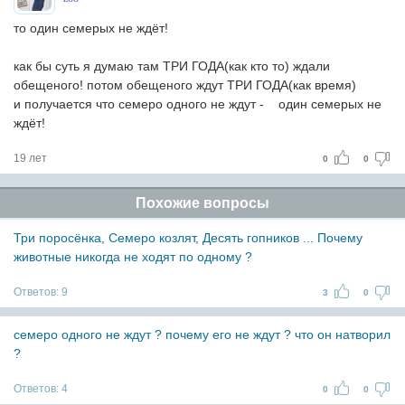
то один семерых не ждёт!
как бы суть я думаю там ТРИ ГОДА(как кто то) ждали
обещеного! потом обещеного ждут ТРИ ГОДА(как время)
и получается что семеро одного не ждут - один семерых не
ждёт!
19 лет
0
0
Похожие вопросы
Три поросёнка, Семеро козлят, Десять гопников ... Почему
животные никогда не ходят по одному ?
Ответов:
9
3
0
семеро одного не ждут ? почему его не ждут ? что он натворил
?
Ответов:
4
0
0