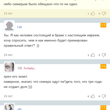
либо семерым было обещано что-то не одно.
19 лет
1
0
4
Lilit
Хы. Я как человек состоящий в браке с настоящим евреем,
хочу спросить: чем и как именно будет премирован
правильный ответ? :))
19 лет
1
0
6
Avelanka_
хрен его знает.
наверное, значит, что семеро идут пи*дить того, кто три года
не отдает долг:)))
19 лет
0
0
5
z88