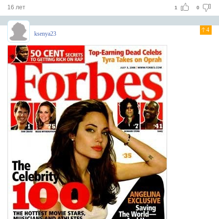
16 лет
1
0
4
ksenya23