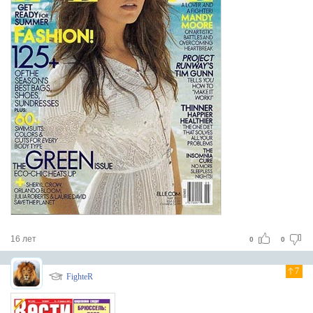
16 лет
0
0
7
FighteR