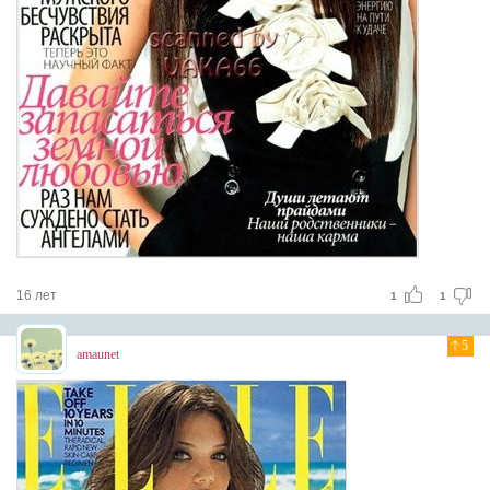
16 лет
1
1
5
amaunet