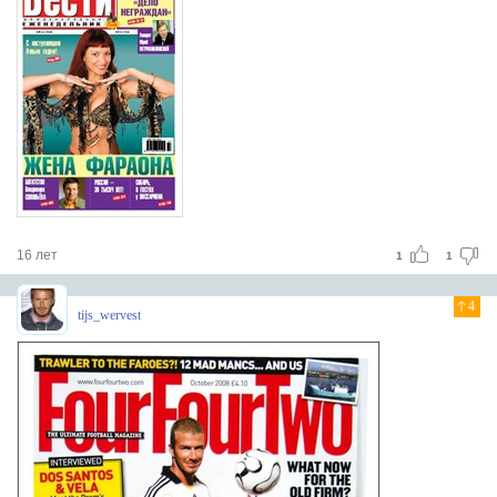
16 лет
1
1
4
tijs_wervest