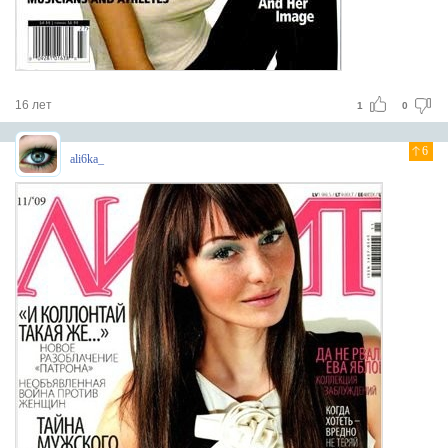
16 лет
1
0
6
ali6ka_