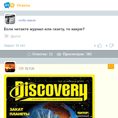
Ответы
особо опасен
Если читаете журнал или газету, то какую?
Другое
Закрыт 16 лет
4
0
Ответов: 12
Просмотров: 502
7
Dj`Gift