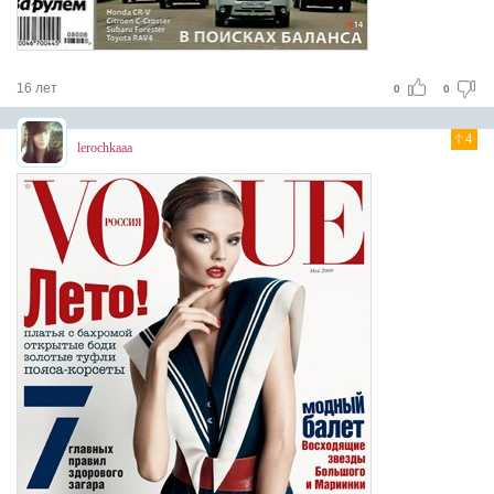
16 лет
0
0
4
lerochkaaa