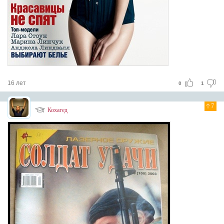
16 лет
0
1
7
Кохагед