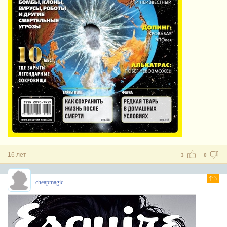
16 лет
3
0
3
cheapmagic