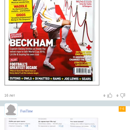
16 лет
0
0
6
FunTime