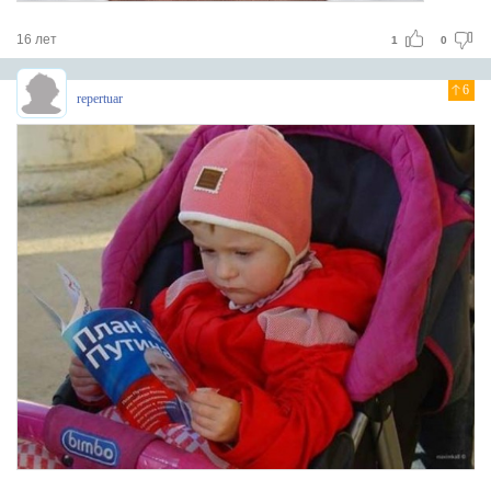
16 лет
1
0
6
repertuar