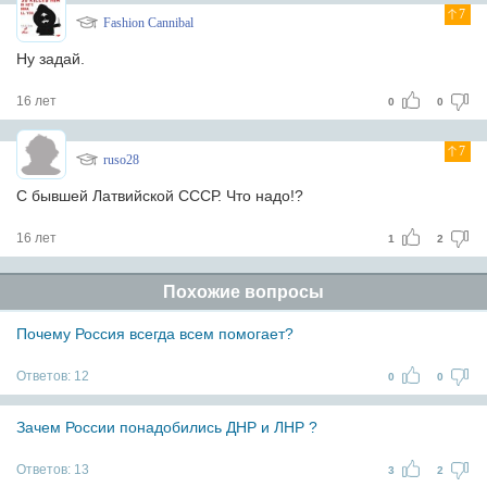
7
Fashion Cannibal
Ну задай.
16 лет
0
0
7
ruso28
С бывшей Латвийской СССР. Что надо!?
16 лет
1
2
Похожие вопросы
Почему Россия всегда всем помогает?
Ответов:
12
0
0
Зачем России понадобились ДНР и ЛНР ?
Ответов:
13
3
2