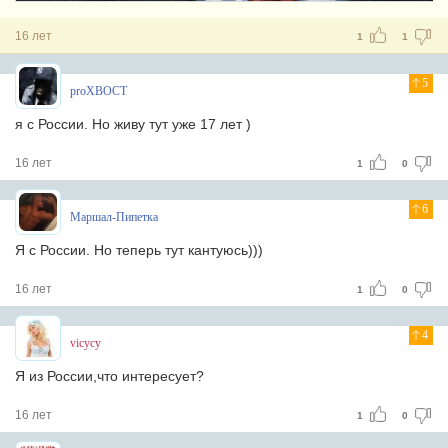
16 лет
1
1
5
proXBOCT
я с России. Но живу тут уже 17 лет )
16 лет
1
0
6
Маршал-Пипетка
Я с России. Но теперь тут кантуюсь)))
16 лет
1
0
4
vicycy
Я из России,что интересует?
16 лет
1
0