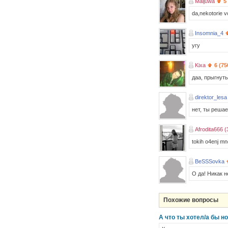
Maijuwa
5
da,nekotorie vo
Insomnia_4
угу
Kixa
6 (75
даа, прыгнут
direktor_lesa
нет, ты решае
Afrodita666 (
tokih o4enj m
BeSSSovka
О да! Никак 
Похожие вопросы
А что ты хотел/а бы н