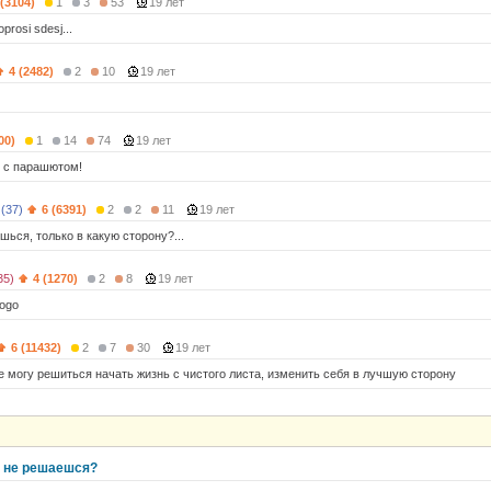
 (3104)
1
3
53
19 лет
prosi sdesj...
4 (2482)
2
10
19 лет
00)
1
14
74
19 лет
ь с парашютом!
 (37)
6 (6391)
2
2
11
19 лет
шься, только в какую cторону?...
35)
4 (1270)
2
8
19 лет
nogo
6 (11432)
2
7
30
19 лет
не могу решиться начать жизнь с чистого листа, изменить себя в лучшую сторону
о не решаешся?