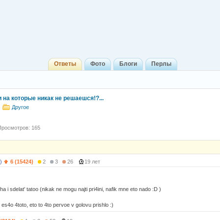
Ответы
Фото
Блоги
Перлы
 на которые никак не решаешся!?...
Другое
Просмотров: 165
)
6 (15424)
2
3
26
19 лет
ha i sdelat' tatoo (nikak ne mogu najti pri4ini, nafik mne eto nado :D )
 es4o 4toto, eto to 4to pervoe v golovu prishlo :)