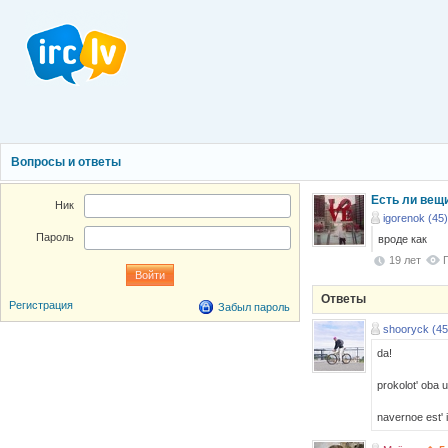
Вопросы и ответы
Есть ли вещи
Ник
igorenok (45)
Пароль
вроде как
19 лет
Ответы
Регистрация
Забыл пароль
shooryck (45
da!
prokolot' oba u
navernoe est' i