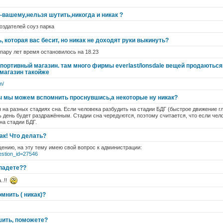
-вашему,нельзя шутить,никогда и никак ?
оздателей соуз парка
, которая вас бесит, но никак не доходят руки выкинуть?
 пару лет время остановилось на 18.23
спортивный магазин. там много фирмы everlast/lonsdale вещей продаються.
 магазин такойже
m/
 мы можем вспомнить проснувшись,а некоторые ну никак?
на разных стадиях сна. Если человека разбудить на стадии БДГ (быстрое движение гл
ь день будет раздражённым. Стадии сна чередуются, поэтому считается, что если че
на стадии БДГ.
как! Что делать?
ению, на эту тему имею свой вопрос к администрации:
uestion_id=27546
опадете??
..!!
мнить ( никак)?
ешить, поможете?