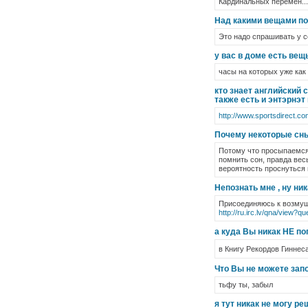
Кардинальных перемен...
Над какими вещами по
Это надо спрашивать у с
у вас в доме есть вещь
часы на которых уже как
кто знает английский 
также есть и энтэрнэт
http://www.sportsdirect.co
Почему некоторые сны
Потому что просыпаемся 
помнить сон, правда вес
вероятность проснуться 
Непознать мне , ну ни
Присоединяюсь к возмущ
http://ru.irc.lv/qna/view?q
а куда Вы никак НЕ п
в Книгу Рекордов Гиннеса
Что Вы не можете запо
тьфу ты, забыл
я тут никак не могу р