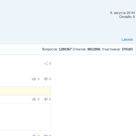
8. августа 20:44
Онлайн: 6
Latviski
Вопросов:
1280367
Ответов:
8812906
, Участников:
370183
Поделиться
0
0
0
0
0