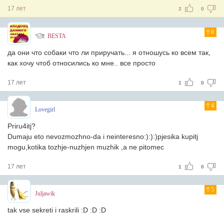
17 лет
2
0
8
BESTA
да они что собаки что ли приручать... я отношусь ко всем так,
как хочу чтоб относились ко мне.. все просто
17 лет
1
0
4
Lovegirl
Priru4itj?
Dumaju eto nevozmozhno-da i neinteresno:):):)pjesika kupitj
mogu,kotika tozhje-nuzhjen muzhik ,a ne pitomec
17 лет
1
0
5
Juljawik
tak vse sekreti i raskrili :D :D :D