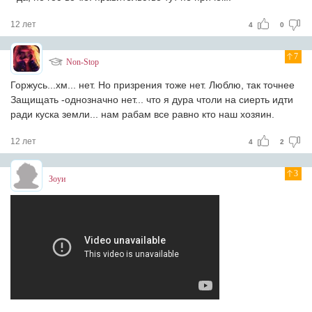
12 лет
4
0
7
Non-Stop
Горжусь...хм... нет. Но призрения тоже нет. Люблю, так точнее
Защищать -однозначно нет... что я дура чтоли на сиерть идти
ради куска земли... нам рабам все равно кто наш хозяин.
12 лет
4
2
3
Зоуи