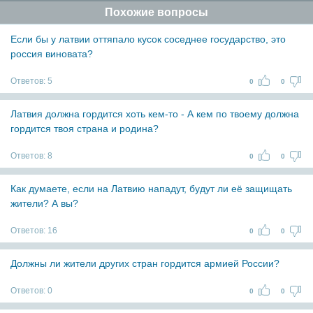
Похожие вопросы
Если бы у латвии оттяпало кусок соседнее государство, это
россия виновата?
Ответов:
5
0
0
Латвия должна гордится хоть кем-то - А кем по твоему должна
гордится твоя страна и родина?
Ответов:
8
0
0
Как думаете, если на Латвию нападут, будут ли её защищать
жители? А вы?
Ответов:
16
0
0
Должны ли жители других стран гордится армией России?
Ответов:
0
0
0