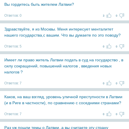
Вы гордитесь быть жителем Латвии?
Ответов:
0
3
0
Здравствуйте, я из Москвы. Меня интересует менталитет
нашего государства,с вашим. Что вы думаете по это поводу?
Ответов:
5
0
0
Имеет ли право житель Латвии подать в суд на государство , в
силу сокращений, повышений налогов , введения новых
налогов ?
Ответов:
7
0
0
Каков, на ваш взгляд, уровень уличной преступности в Латвии
(и в Риге в частности), по сравнению с соседними странами?
Ответов:
7
0
0
Раз уж пошли темы о Латвии..а вы считаете эту страну