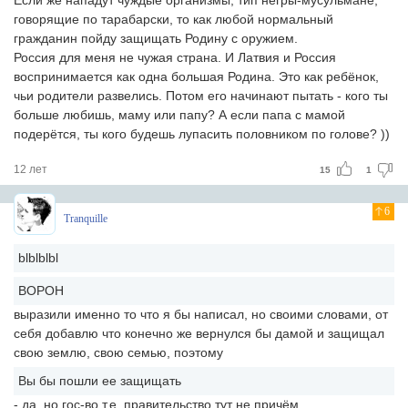
Если же нападут чуждые организмы, тип негры-мусульмане,
говорящие по тарабарски, то как любой нормальный
гражданин пойду защищать Родину с оружием.
Россия для меня не чужая страна. И Латвия и Россия
воспринимается как одна большая Родина. Это как ребёнок,
чьи родители развелись. Потом его начинают пытать - кого ты
больше любишь, маму или папу? А если папа с мамой
подерётся, ты кого будешь лупасить половником по голове? ))
12 лет
15
1
6
Tranquille
blblblbl
BOPOH
выразили именно то что я бы написал, но своими словами, от
себя добавлю что конечно же вернулся бы дамой и защищал
свою землю, свою семью, поэтому
Вы бы пошли ее защищать
- да, но гос-во т.е. правительство тут не причём.