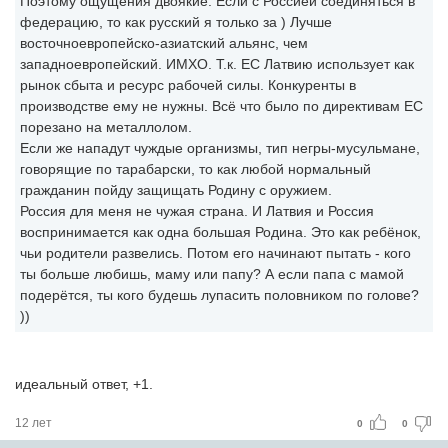
Поэтому ощущения двоякие. Если с Россией соединяться в
федерацию, то как русский я только за ) Лучше
восточноевропейско-азиатский альянс, чем
западноевропейский. ИМХО. Т.к. ЕС Латвию использует как
рынок сбыта и ресурс рабочей силы. Конкуренты в
производстве ему не нужны. Всё что было по директивам ЕС
порезано на металлолом.
Если же нападут чуждые организмы, тип негры-мусульмане,
говорящие по тарабарски, то как любой нормальный
гражданин пойду защищать Родину с оружием.
Россия для меня не чужая страна. И Латвия и Россия
воспринимается как одна большая Родина. Это как ребёнок,
чьи родители развелись. Потом его начинают пытать - кого
ты больше любишь, маму или папу? А если папа с мамой
подерётся, ты кого будешь лупасить половником по голове?
))
идеальный ответ, +1.
12 лет
0
0