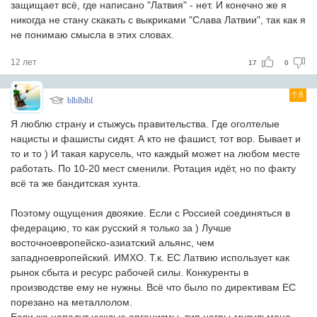
защищает всё, где написано "Латвия" - нет. И конечно же я
никогда не стану скакать с выкриками "Слава Латвии", так как я
не понимаю смысла в этих словах.
12 лет
17
0
8
blblblbl
Я люблю страну и стыжусь правительства. Где оголтелые
нацисты и фашисты сидят. А кто не фашист, тот вор. Бывает и
то и то ) И такая карусель, что каждый может на любом месте
работать. По 10-20 мест сменили. Ротация идёт, но по факту
всё та же бандитская хунта.
Поэтому ощущения двоякие. Если с Россией соединяться в
федерацию, то как русский я только за ) Лучше
восточноевропейско-азиатский альянс, чем
западноевропейский. ИМХО. Т.к. ЕС Латвию использует как
рынок сбыта и ресурс рабочей силы. Конкуренты в
производстве ему не нужны. Всё что было по директивам ЕС
порезано на металлолом.