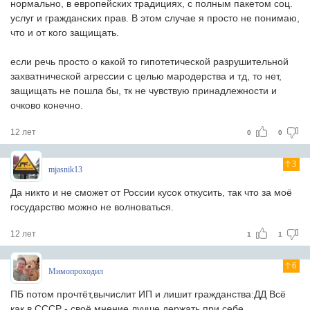
нормально, в европейских традициях, с полным пакетом соц.
услуг и гражданских прав. В этом случае я просто не понимаю,
что и от кого защищать.
если речь просто о какой то гипотетической разрушительной
захватнической агрессии с целью мародерства и тд, то нет,
защищать не пошла бы, тк не чувствую принадлежности и
очково конечно.
12 лет
0
0
3
mjasnik13
Да никто и не сможет от России кусок откусить, так что за моё
государство можно не волноваться.
12 лет
1
1
6
Мимопроходил
ПБ потом прочтёт,вычислит ИП и лишит гражданства:ДД Всё
как в СССР - своё мнение лучше держать при себе.