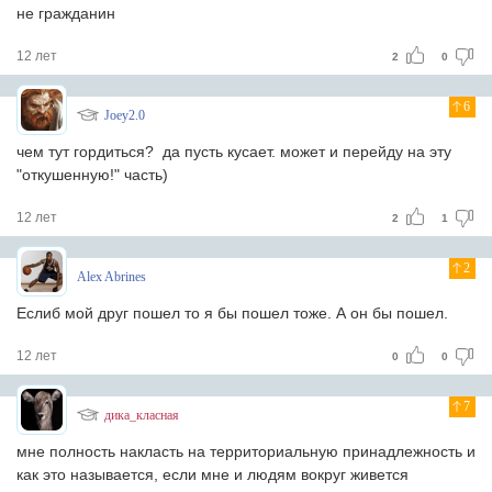
не гражданин
12 лет
2
0
6
Joey2.0
чем тут гордиться? да пусть кусает. может и перейду на эту
"откушенную!" часть)
12 лет
2
1
2
Alex Abrines
Еслиб мой друг пошел то я бы пошел тоже. А он бы пошел.
12 лет
0
0
7
дика_класная
мне полность накласть на территориальную принадлежность и
как это называется, если мне и людям вокруг живется