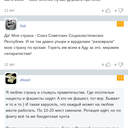
12 лет
0
0
5
Вий
Да! Моя страна - Союз Советских Социалистических
Республик. И не так давно упыри и вурдалаки "разожрали"
мою страну по кускам. Гореть им всем в Аду за это, мерзким
сепаратистам!
12 лет
0
0
4
d0min0
Я люблю страну и стыжусь правительства. Где оголтелые
нацисты и фашисты сидят. А кто не фашист, тот вор. Бывает
и то и то ) И такая карусель, что каждый может на любом
месте работать. По 10-20 мест сменили. Ротация идёт, но по
факту всё та же бандитская хунта.