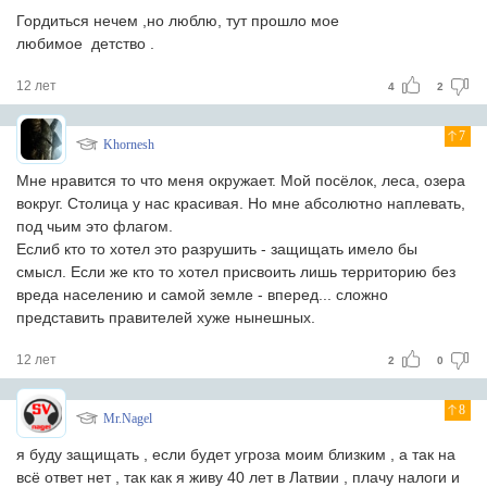
Гордиться нечем ,но люблю, тут прошло мое
любимое детство .
12 лет
4
2
7
Khornesh
Мне нравится то что меня окружает. Мой посёлок, леса, озера
вокруг. Столица у нас красивая. Но мне абсолютно наплевать,
под чьим это флагом.
Еслиб кто то хотел это разрушить - защищать имело бы
смысл. Если же кто то хотел присвоить лишь территорию без
вреда населению и самой земле - вперед... сложно
представить правителей хуже нынешных.
12 лет
2
0
8
Mr.Nagel
я буду защищать , если будет угроза моим близким , а так на
всё ответ нет , так как я живу 40 лет в Латвии , плачу налоги и