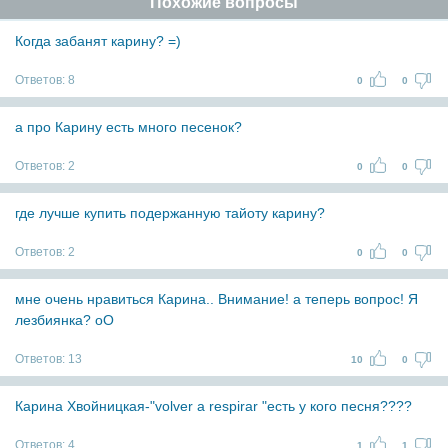
Похожие вопросы
Когда забанят карину? =)
Ответов:
8
0
0
а про Карину есть много песенок?
Ответов:
2
0
0
где лучше купить подержанную тайоту карину?
Ответов:
2
0
0
мне очень нравиться Карина.. Внимание! а теперь вопрос! Я
лезбиянка? оО
Ответов:
13
10
0
Карина Хвойницкая-"volver a respirar "есть у кого песня????
Ответов:
4
1
1