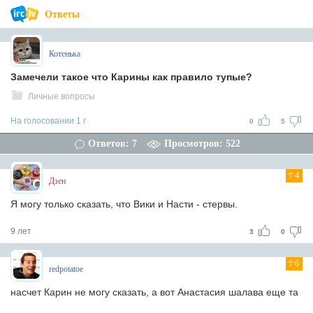
Ответы
Котенька
Замечели такое что Карины как правило тупые?
Личные вопросы
На голосовании 1 г
0
5
Ответов: 7
Просмотров: 522
4
Дзен
Я могу только сказать, что Вики и Насти - стервы.
9 лет
3
0
6
redpotatoe
насчет Карин не могу сказать, а вот Анастасия шалава еще та