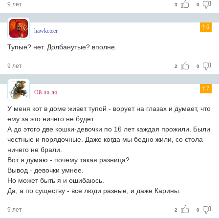
9 лет
3
0
6
hawketeer
Тупые? нет. Долбанутые? вполне.
9 лет
2
0
7
Ой-ля-ля
У меня кот в доме живет тупой - ворует на глазах и думает, что
ему за это ничего не будет.
А до этого две кошки-девочки по 16 лет каждая прожили. Были
честные и порядочные. Даже когда мы бедно жили, со стола
ничего не брали.
Вот я думаю - почему такая разница?
Вывод - девочки умнее.
Но может быть я и ошибаюсь.
Да, а по существу - все люди разные, и даже Карины.
9 лет
2
0