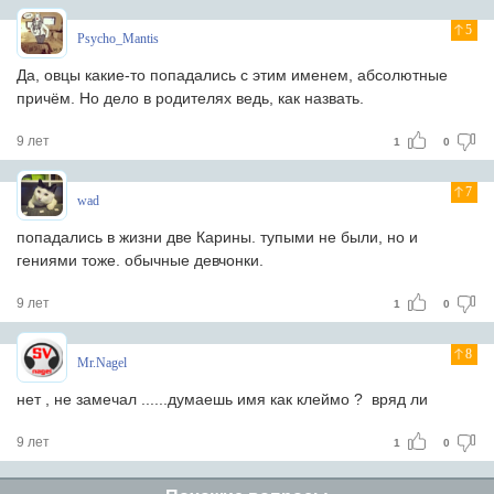
5
Psycho_Mantis
Да, овцы какие-то попадались с этим именем, абсолютные
причём. Но дело в родителях ведь, как назвать.
9 лет
1
0
7
wad
попадались в жизни две Карины. тупыми не были, но и
гениями тоже. обычные девчонки.
9 лет
1
0
8
Mr.Nagel
нет , не замечал ......думаешь имя как клеймо ? вряд ли
9 лет
1
0