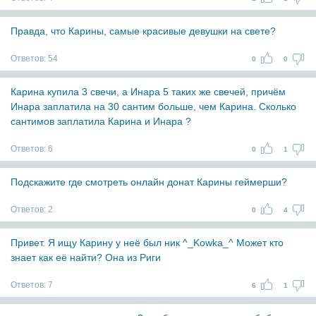
Правда, что Карины, самые красивые девушки на свете?
Ответов:
54
0
0
Карина купила 3 свечи, а Инара 5 таких же свечей, причём
Инара заплатила на 30 сантим больше, чем Карина. Сколько
сантимов заплатила Карина и Инара ?
Ответов:
6
0
1
Подскажите где смотреть онлайн донат Карины геймерши?
Ответов:
2
0
4
Привет. Я ищу Карину у неё был ник ^_Kowka_^ Может кто
знает как её найти? Она из Риги
Ответов:
7
6
1