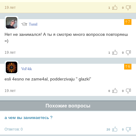
19 лет
1
0
7
Tumil
Нет не занимался! А ты я смотрю много вопросов повторяеш
=)
19 лет
1
0
6
VoF4ik
esli 4esno ne zame4al, podderzivaju " glazki"
19 лет
0
0
Похожие вопросы
а чем вы занимаетесь ?
Ответов:
0
20
0