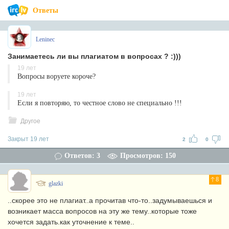
Ответы
Leninec
Занимаетесь ли вы плагиатом в вопросах ? :)))
19 лет
Вопросы воруете короче?
19 лет
Если я повторяю, то честное слово не специально !!!
Другое
Закрыт 19 лет
2
0
Ответов: 3
Просмотров: 150
8
glazki
..скорее это не плагиат..а прочитав что-то..задумываешься и
возникает масса вопросов на эту же тему..которые тоже
хочется задать.как уточнение к теме..