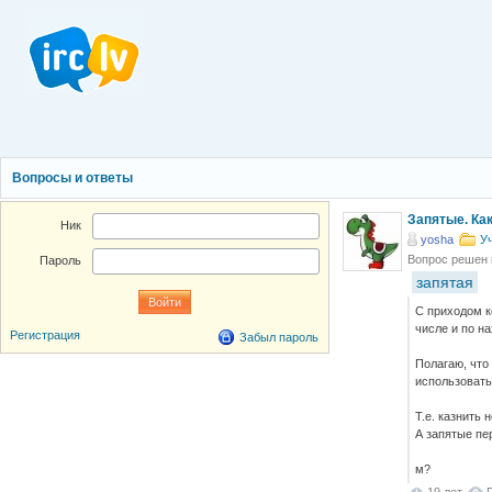
Вопросы и ответы
Запятые. Как
Ник
yosha
У
Вопрос решен
Пароль
запятая
С приходом к
числе и по н
Регистрация
Забыл пароль
Полагаю, что
использовать
Т.е. казнить 
А запятые пер
м?