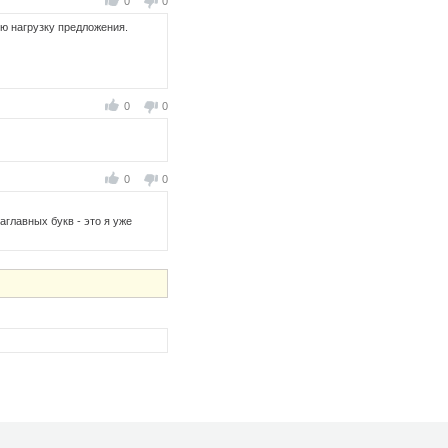
0
0
ю нагрузку предложения.
0
0
0
0
аглавных букв - это я уже