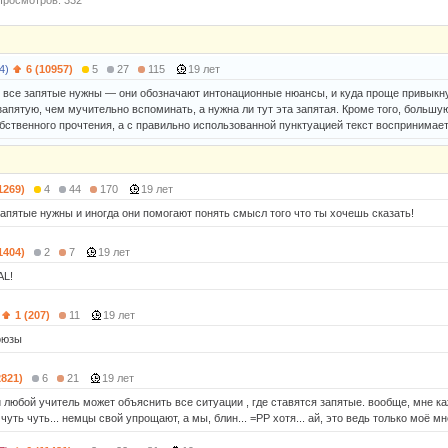
Просмотров: 332
4)
6 (10957)
5
27
115
19 лет
о все запятые нужны — они обозначают интонационные нюансы, и куда проще привыкну
запятую, чем мучительно вспоминать, а нужна ли тут эта запятая. Кроме того, большу
обственного прочтения, а с правильно использованной пунктуацией текст воспринимает
1269)
4
44
170
19 лет
запятые нужны и иногда они помогают понять смысл того что ты хочешь сказать!
1404)
2
7
19 лет
AL!
1 (207)
11
19 лет
союзы
2821)
6
21
19 лет
дли любой учитель может объяснить все ситуации , где ставятся запятые. вообще, мне к
чуть чуть... немцы свой упрощают, а мы, блин... =РР хотя... ай, это ведь только моё мн