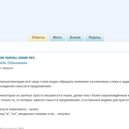
Ответы
Фото
Блоги
Перлы
ие нужны, какие нет.
чеба, Образование
 и
закрыт
.
омпьютеризации всё чаще стало модно обращать внимание на ключевые слова и задав
ахождению смысла в предложениях.
 некоторые из запятых просто мешаются в языке, делая текст более нагромождённым к
 только те, от которых зависит смысл в предложениях, а остальные видимо для красот
нельзя помиловать - нужно
ед "а", "но", вводными словами и пр. - ненужно