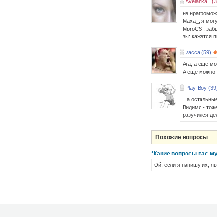
Avelanka_ (3
не нрагромож
Maxa_, я могу
MproCS , забы
зы: кажется п
vacca (59)
Ага, а ещё мо
А ещё можно т
Play-Boy (39
...а остальны
Видимо - тоже
разучился дел
Похожие вопросы
*Какие вопросы вас му
Ой, если я напишу их, яв