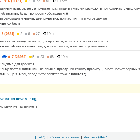
7)
6 (11431)
3
22
81
19 лет
денным язык делает, а помогает разглядеть смысл и разложить по полочкам смыслову
 объяснить, будут вопросы - обращайся:))
л однородные члены, деепричастия, причастия.... и многое другое
ишется без ь !
6 (7624)
2
6
27
19 лет
жно на латиницу перейти, для простоты, и писать всё как слышится.
акже пИсать и какать там, где захотелось, а не там, где положено.
)
7 (26974)
5
23
66
19 лет
е видимо для красоты.
 выделяется запятыми.. не помню, правда, по какому правилу *) а вот насчет первых з
ать %) p.s. Real, перед "что" запятая тоже ставится :)
чают по ночам ? =)))
но меня не так поймёте )
|
FAQ
|
Связаться с нами
|
Реклама@IRC