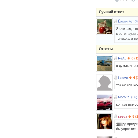
19 лет
Лучший ответ
Ёжкин Кот (4
Я считаю, чт
месте паузы 
только для с
Ответы
ReAL
6 (1
я думаю что 
irclove
4 (
так же как Re
MproCS (36)
крч где все 
seeya
5 (
;]]]]]]да вря
бы упростить 