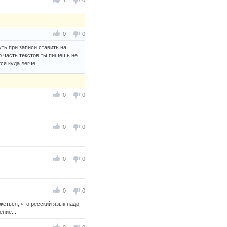
1
0
0
0
ть при записи ставить на
ю часть текстов ты пишешь не
ся куда легче.
0
0
0
0
0
0
0
0
ажеться, что ресский язык надо
ение...