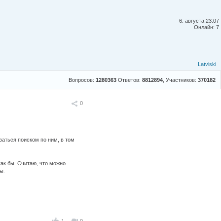
6. августа 23:07
Онлайн: 7
Latviski
Вопросов:
1280363
Ответов:
8812894
, Участников:
370182
Поделиться
0
аться поиском по ним, в том
ак бы. Считаю, что можно
ы.