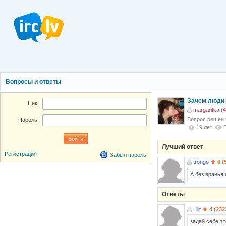
Вопросы и ответы
Зачем люди 
Ник
margaritka (4
Вопрос решен
Пароль
19 лет
Лучший ответ
Регистрация
Забыл пароль
trongo
6 (
А без вранья 
Ответы
Lilit
4 (232
задай себе эт