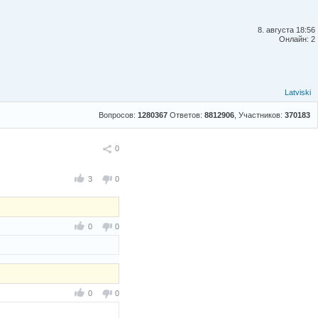
8. августа 18:56
Онлайн: 2
Latviski
Вопросов:
1280367
Ответов:
8812906
, Участников:
370183
Поделиться
0
3
0
0
0
0
0