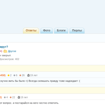
Ответы
Фото
Блоги
Перлы
врут?
4)
Другое
 и
закрыт
.
Просмотров: 402
5458)
2
6
26
19 лет
скучно жить бы было =) Всегда силишать правду тоже надоедает :(
2)
4
22
19 лет
от вопрос. и постарайся на него честно ответить.