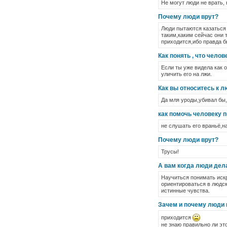
Не могут люди не врать, 
Почему люди врут?
Люди пытаются казаться 
таким,каким сейчас они т
приходится,ибо правда б
Как понять , что челов
Если ты уже видела как о
уличить его на лжи.
Как вы относитесь к л
Да мля уроды,убивал бы,
как помочь человеку 
не слушать его враньё,на
Почему люди врут?
Трусы!
А вам когда люди дела
Научиться понимать искр
ориентироваться в людск
истинные чувства.
Зачем и почему люди 
приходится
не знаю правильно ли это