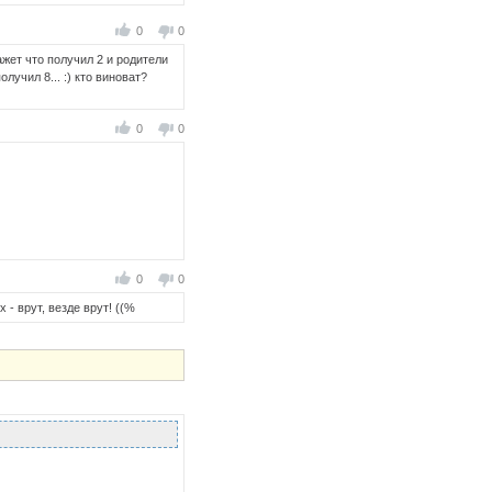
0
0
ажет что получил 2 и родители
олучил 8... :) кто виноват?
0
0
0
0
 - врут, везде врут! ((%