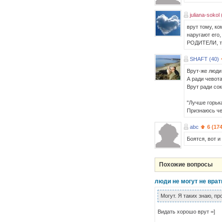
juliana-sokol 
врут тому, ко
наругают его,
РОДИТЕЛИ, та
SHAFT (40)
Врут-же люди 
А ради чевота
Врут ради сок
"Лучше горьк
Признаюсь че
abc
6 (17
Боятся, вот и
Похожие вопросы
люди не могут не врат
Могут. Я таких знаю, про
Видать хорошо врут =]