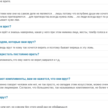
не врите.
теми кем они на самом деле не являются. . .лишь потому что вглубине души им хочет
олько притворяются. . .для притворства всегда нужна ложь . ..но люди всегда врут по
ывает хуже лжи.
ек врет?
н врёт и знаешь наверняка, какая у него при этом мимика лица, жесты, тембр голоса и
юдям, которые вам врут?
ведь врут те кому так хочется верить и поэтому бывает веришь в эту ложь.
перестать постоянно врать?
поминать,что ему никто не верит,заврался и т,д,
ют комплименты, вам не кажется, что они врут?
енно говорит человек или нет, не так просто, но овладев этим искусством, можно оче
ом лицемерии. Согласен, что большинство, так называемых комплиментов, не более 
врут?
 или нет, но совсем без этого иной раз не обойдешься