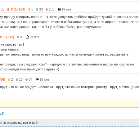
(35)
6 (14904)
5
33
133
19 лет
му правду говорить опасно... :) если допустим ребёнок прийдёт домой со школы,расск
 то в след. раз он не расскажет ничего в избежании ругани, а если спросят скажет, что п
к как сами делают так, что бы у ребёнка был страх очсуждения...
2 (312)
4
19 лет
не просто так !
 или кавота.
рытия тайны, ведь тайны есть у каждого из нас и некаждый хочет их раскрывать !
ая правда, чем сладкая ложь" - изредко я с этим высказиванием несовсем согласен.
стно иногда мне приходитса врать =)
480)
2
13
54
19 лет
 врут, что бы не обидеть человека - врут, что бы не потерять работу - врут, в отнощениех
ь?
сто редкость, вот и всё.