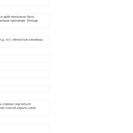
ся действительно быть
 разным причинам. Иногда
 т.д. то с лёгкостью сможешь
нь хорошо научиться
чем способ скрыть свои