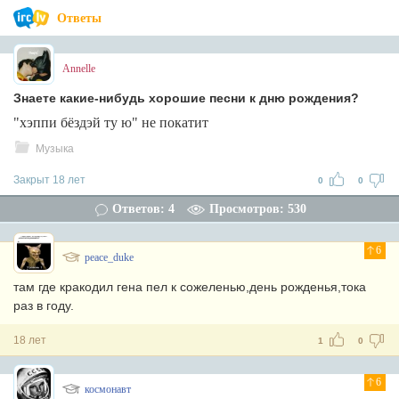
Ответы
Annelle
Знаете какие-нибудь хорошие песни к дню рождения?
"хэппи бёздэй ту ю" не покатит
Музыка
Закрыт 18 лет
0
0
Ответов: 4
Просмотров: 530
6
peace_duke
там где кракодил гена пел к сожеленью,день рожденья,тока
раз в году.
18 лет
1
0
6
космонавт