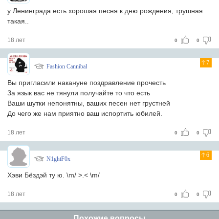
у Ленинграда есть хорошая песня к дню рождения, трушная
такая..
18 лет
0
0
7
Fashion Cannibal
Вы пригласили накануне поздравление прочесть
За язык вас не тянули получайте то что есть
Ваши шутки непонятны, ваших песен нет грустней
До чего же нам приятно ваш испортить юбилей.
18 лет
0
0
6
N1ghtF0x
Хэви Бёздэй ту ю. \m/ >.< \m/
18 лет
0
0
Похожие вопросы