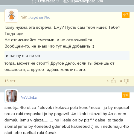
Ответов: 9
Просмотров: 594
7
Forget-me-Not
Кому нужна эта встреча. Ему? Пусть сам тебя ищет. Тебе?
Тогда иди.
Не отписывайся смсками, и не отмазывайся.
Вообщем-то, не знаю что тут ещё добавить :)
и начну я а не он
тогда, может не стоит? Другое дело, если ты бежишь от
опасности, а другое- идёшь колотить его.
15 лет
3
0
6
VuVuZeLa
smotrja 4to et za 4elovek i kokova pola kone4noze
ja by neposol
srazu ruki raspuskat ja by pogavril 4o i kak i skozal by 4o o onm
dumaju jemu v glaza........ nu i jesle on by piz*** dalse to tagda
slomal jemu by 4onebud gdenebut kaknebud :) nu i nedumaju 4to
stoit tebe pa4kat ruki 4uvak