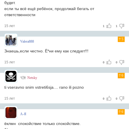
будет.
если ты всё ещё ребёнок, продолжай бегать от
ответственности
15 лет
1
1
5
Valera888
Знаешь,если честно. Ё*ни ему как следует!!!
15 лет
0
0
6
Netskу
ti vseravno snim vstreti6sja.... rano ili pozno
15 лет
0
0
6
А-Я
ёклмн спокойствие только спокойствие.