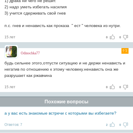
1) драка ни чего не решит.
2) надо уметь избегать насилия
3) учится сдерживать свой гнев
п.с. гнев и ненависть как проказа " ест " человека из нутри.
15 лет
0
0
5
Odinochka77
будь сильнее этого,отпусти ситуацию и не держи ненависть и
негатив по отношению к этому человеку.ненависть она же
разрушает как ржавчина
15 лет
0
0
Похожие вопросы
а у вас есть знакомые встречи с которыми вы избегаете?
Ответов:
7
2
0