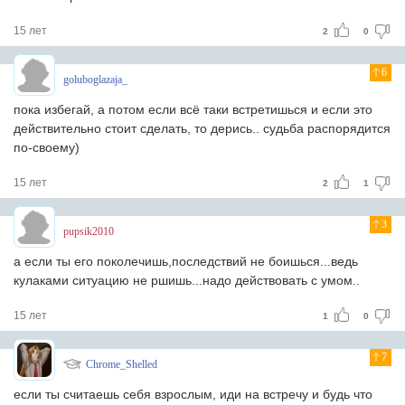
15 лет
2
0
6
goluboglazaja_
пока избегай, а потом если всё таки встретишься и если это
действительно стоит сделать, то дерись.. судьба распорядится
по-своему)
15 лет
2
1
3
pupsik2010
а если ты его поколечишь,последствий не боишься...ведь
кулаками ситуацию не ршишь...надо действовать с умом..
15 лет
1
0
7
Chrome_Shelled
если ты считаешь себя взрослым, иди на встречу и будь что