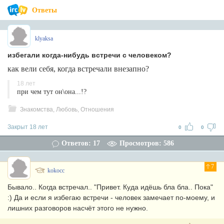
Ответы
klyaksa
избегали когда-нибудь встречи с человеком?
как вели себя, когда встречали внезапно?
18 лет
при чем тут он\она...!?
Знакомства, Любовь, Отношения
Закрыт 18 лет
0
0
Ответов: 17
Просмотров: 586
7
kokocc
Бывало.. Когда встречал.. "Привет. Куда идёшь бла бла.. Пока"
:) Да и если я избегаю встречи - человек замечает по-моему, и
лишних разговоров насчёт этого не нужно.