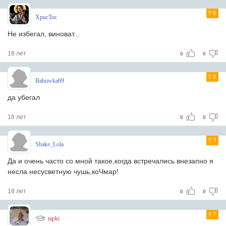
6
XpucToc
Не избегал, виноват...
18 лет
0
0
6
Babuwka69
да убегал
18 лет
0
0
3
Shake_Lola
Да и очень часто со мной такое,когда встречались внезапно я
несла несусветную чушь,коЧмар!
18 лет
0
0
7
tapki