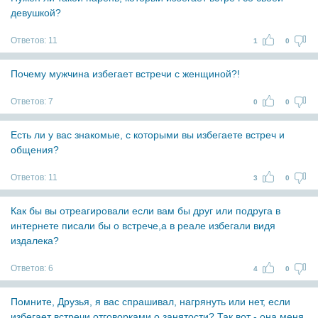
девушкой?
Ответов:
11
1
0
Почему мужчина избегает встречи с женщиной?!
Ответов:
7
0
0
Есть ли у вас знакомые, с которыми вы избегаете встреч и
общения?
Ответов:
11
3
0
Как бы вы отреагировали если вам бы друг или подруга в
интернете писали бы о встрече,а в реале избегали видя
издалека?
Ответов:
6
4
0
Помните, Друзья, я вас спрашивал, нагрянуть или нет, если
избегает встречи отговорками о занятости? Так вот - она меня