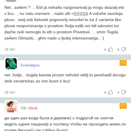
Net.. za4em ? ... Esli ja neha4u razgovarivatj ja mogu skazatj eto
v lico.. , nu netu vremeni .. nado idti =)))))))))) A vobshe ssoritsja
ploxo.. vedj esli 4elovek pogovoritj nexo4et to tut 2 varianta libo
ploxie vospominanija o prowlom Xotja eslib oni bili takovimi tut
dazhe re4i nemoglo bi idti o prostom Privetsvii... , xmm Togda
za4em Otmazki... ghm nado u ljudej interesovatsja.. :)
18 лет
0
0
6
Krokodilgena
net. hotja... kogda kavota prosto nehotel viditj to perehadil dorogu
stob nevstrichac as nim licom k licu!
18 лет
0
0
7
s00slik
да один раз когда была в деревне) с подругой не хоетли
видеть одних пацанов) и поэтмоу чтобы не проходить мимо,по
полям бегали)) так стёбно было)