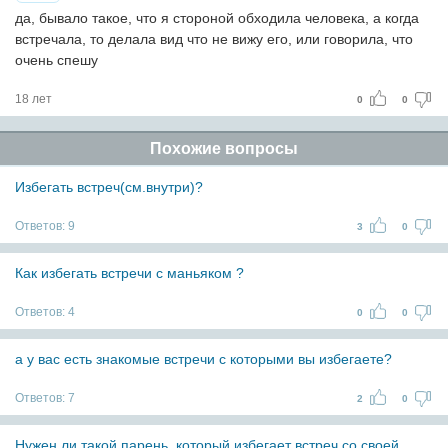
да, бывало такое, что я стороной обходила человека, а когда
встречала, то делала вид что не вижу его, или говорила, что
очень спешу
18 лет
0
0
Похожие вопросы
Избегать встреч(см.внутри)?
Ответов:
9
3
0
Как избегать встречи с маньяком ?
Ответов:
4
0
0
а у вас есть знакомые встречи с которыми вы избегаете?
Ответов:
7
2
0
Нужен ли такой парень, который избегает встреч со своей