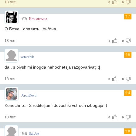
18 лет
0
0
7
Незнакомка
О Боже...опяяять...он/она
18 лет
1
0
6
arturchik
da , s bivshimi inogda nehochetsja razgovarivatj ;[
18 лет
0
0
4
ArchDevil
Konechno... S roditeljami devushki vstrech izbegaju :)
18 лет
0
0
8
SanJoz-