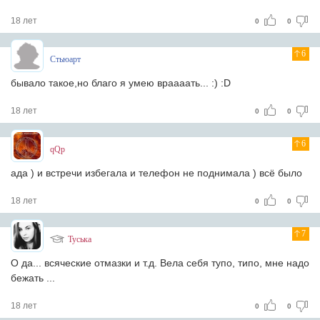
18 лет
0
0
6
Стьюарт
бывало такое,но благо я умею враааать... :) :D
18 лет
0
0
6
qQp
ада ) и встречи избегала и телефон не поднимала ) всё было
18 лет
0
0
7
Туська
О да... всяческие отмазки и т.д. Вела себя тупо, типо, мне надо
бежать ...
18 лет
0
0