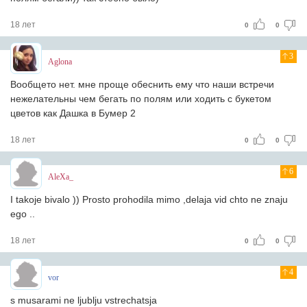
18 лет
0
0
3
Aglona
Вообщето нет. мне проще обеснить ему что наши встречи
нежелательны чем бегать по полям или ходить с букетом
цветов как Дашка в Бумер 2
18 лет
0
0
6
AleXa_
I takoje bivalo )) Prosto prohodila mimo ,delaja vid chto ne znaju
ego ..
18 лет
0
0
4
vor
s musarami ne ljublju vstrechatsja