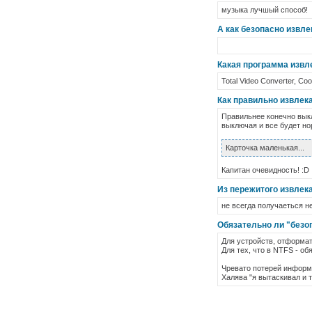
музыка лучшый способ!
А как безопасно извле
Какая программа извле
Total Video Converter, Coo
Как правильно извлек
Правильнее конечно вык
выключая и все будет но
Карточка маленькая...
Капитан очевидность! :D
Из пережитого извлека
не всегда получаеться не
Обязательно ли "безоп
Для устройств, отформат
Для тех, что в NTFS - об
Чревато потерей информа
Халява "я вытаскивал и т