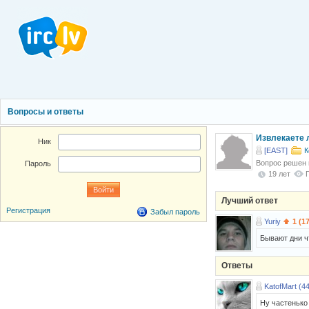
Вопросы и ответы
Извлекаете л
Ник
[EAST]
К
Вопрос решен
Пароль
19 лет
Лучший ответ
Регистрация
Забыл пароль
Yuriy
1 (1
Бывают дни ч
Ответы
KatofMart (44
Ну частенько 