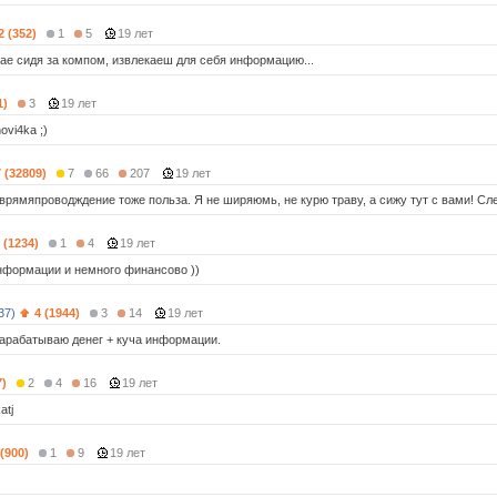
2 (352)
1
5
19 лет
ае сидя за компом, извлекаеш для себя информацию...
1)
3
19 лет
ovi4ka ;)
7 (32809)
7
66
207
19 лет
врямяпроводждение тоже польза. Я не ширяюмь, не курю траву, а сижу тут с вами! Сл
 (1234)
1
4
19 лет
информации и немного финансово ))
37)
4 (1944)
3
14
19 лет
арабатываю денег + куча информации.
7)
2
4
16
19 лет
atj
 (900)
1
9
19 лет