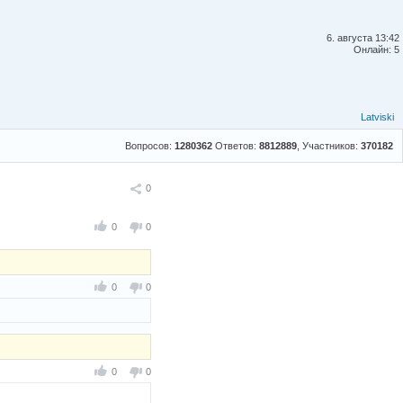
6. августа 13:42
Онлайн: 5
Latviski
Вопросов:
1280362
Ответов:
8812889
, Участников:
370182
Поделиться
0
0
0
0
0
0
0