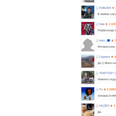
HoBu4eK
В любом случ
Nda
2 (29
Podderzivaju n
kekc
Интерессное 
Cepeera
4
Да )) Много 
^RAPTOR^ (
Немного подз
Po
6 (680
starajusj izvlek
HILDES
3
Да