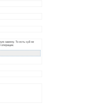
ю замену. То есть суй не
й операции.