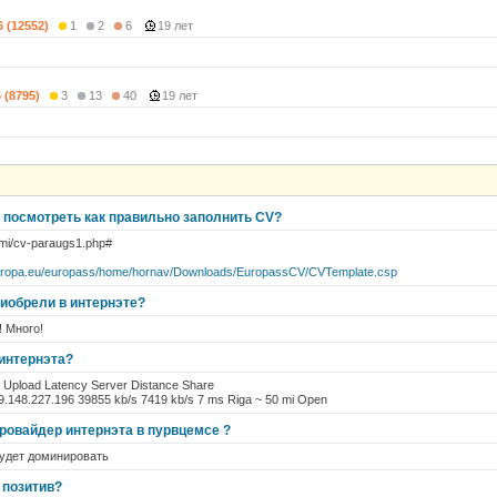
6 (12552)
1
2
6
19 лет
6 (8795)
3
13
40
19 лет
о посмотреть как правильно заполнить CV?
omi/cv-paraugs1.php#
.europa.eu/europass/home/hornav/Downloads/EuropassCV/CVTemplate.csp
риобрели в интернэте?
! Много!
 интернэта?
 Upload Latency Server Distance Share
.148.227.196 39855 kb/s 7419 kb/s 7 ms Riga ~ 50 mi Open
ровайдер интернэта в пурвцемсе ?
будет доминировать
 позитив?