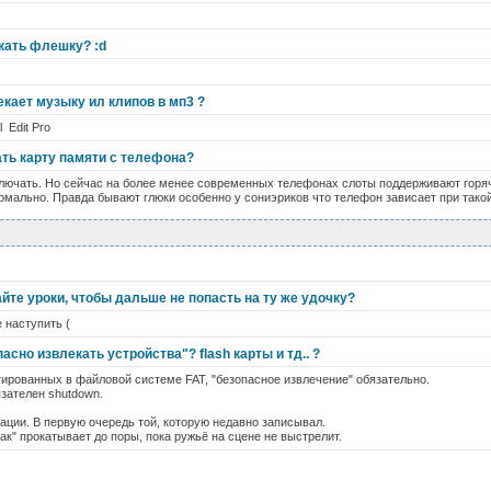
кать флешку? :d
кает музыку ил клипов в мп3 ?
l Edit Pro
ать карту памяти с телефона?
лючать. Но сейчас на более менее современных телефонах слоты поддерживают горячу
рмально. Правда бывают глюки особенно у сониэриков что телефон зависает при тако
йте уроки, чтобы дальше не попасть на ту же удочку?
 наступить (
асно извлекать устройства"? flash карты и тд.. ?
ированных в файловой системе FAT, "безопасное извлечение" обязательно.
язателен shutdown.
ции. В первую очередь той, которую недавно записывал.
ак" прокатывает до поры, пока ружьё на сцене не выстрелит.