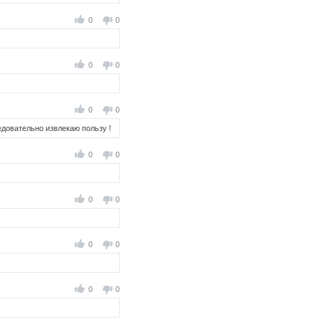
0
0
0
0
0
0
едовательно извлекаю пользу !
0
0
0
0
0
0
0
0