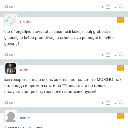
19 лет
0
0
4
Orhidey
eto o4enj siljno zavisit ot situaciji! esli kokujinibutj grubostj ili
glupostj to lu46e promol4atj, a eslieti slova pomogut to lu46e
govoritj1
19 лет
0
0
5
miuka
как говорится, если очень хочется, но нельзя, то МОЖНО, так
что иногда и промолчать, и на *** послать, и по голове
настучать не грех, тут же полёт фантазии нужен!
19 лет
0
0
6
Infinity
Зависит от ситуации.