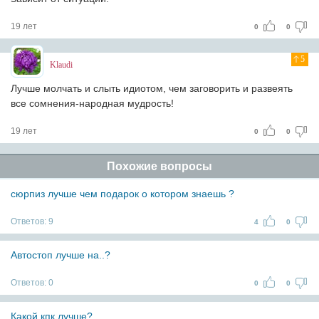
19 лет
0
0
5
Klaudi
Лучше молчать и слыть идиотом, чем заговорить и развеять
все сомнения-народная мудрость!
19 лет
0
0
Похожие вопросы
сюрпиз лучше чем подарок о котором знаешь ?
Ответов:
9
4
0
Автостоп лучше на..?
Ответов:
0
0
0
Какой кпк лучше?