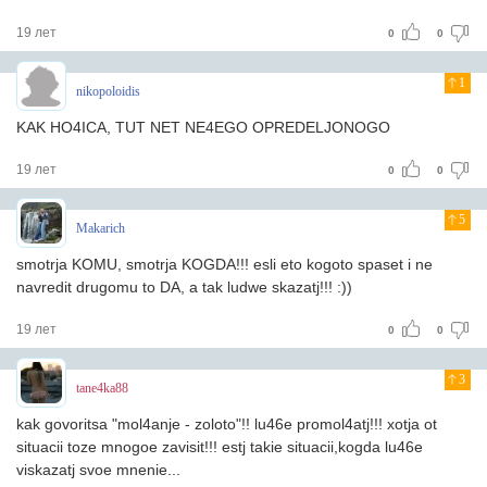
19 лет
0
0
1
nikopoloidis
KAK HO4ICA, TUT NET NE4EGO OPREDELJONOGO
19 лет
0
0
5
Makarich
smotrja KOMU, smotrja KOGDA!!! esli eto kogoto spaset i ne
navredit drugomu to DA, a tak ludwe skazatj!!! :))
19 лет
0
0
3
tane4ka88
kak govoritsa "mol4anje - zoloto"!! lu46e promol4atj!!! xotja ot
situacii toze mnogoe zavisit!!! estj takie situacii,kogda lu46e
viskazatj svoe mnenie...