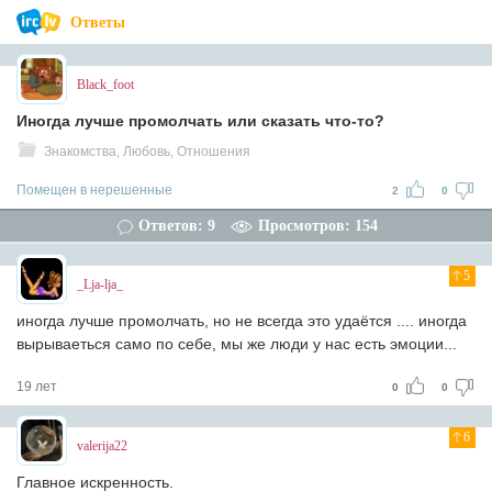
Ответы
Black_foot
Иногда лучше промолчать или сказать что-то?
Знакомства, Любовь, Отношения
Помещен в нерешенные
2
0
Ответов: 9
Просмотров: 154
5
_Lja-lja_
иногда лучше промолчать, но не всегда это удаётся .... иногда
вырываеться само по себе, мы же люди у нас есть эмоции...
19 лет
0
0
6
valerija22
Главное искренность.