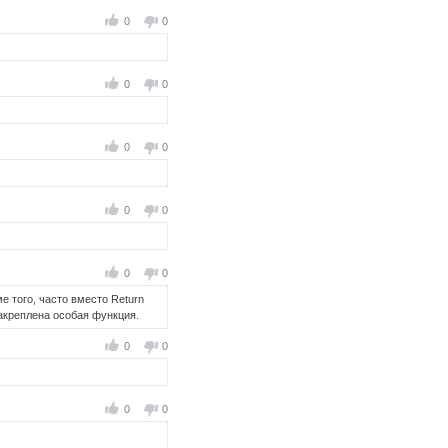
0
0
0
0
0
0
0
0
0
0
е того, часто вместо Return
закреплена особая функция.
0
0
0
0