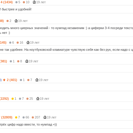
4 (1434)
5
10
19 лет
! быстрее и удобней!
88)
2
19 лет
одить много циерных значений - то нумпад незаменим :) а циферки 3-4 посреди текста
 нет :)
1145)
6
16
19 лет
е так удобнее. На ноутбуковской клавиатуре чувствую себя как без рук, если надо с 
(381)
1
8
19 лет
8)
2 (401)
1
7
19 лет
(2292)
1
7
25
19 лет
7 (32809)
7
66
207
19 лет
трёх цифр надо ввести, то нумпад =))