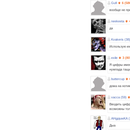
Gufi
6 (58
вообще не пр
neekeeta
да
Kvakeris (38
Использую их 
exile
3 (80
Я цифры имен
нумпада тащит
buttercup
дома на нотик
vacca (59)
Вводить цифр
возможны толь
AHgpjuwKA (
Дыа