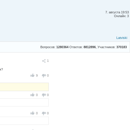
7. августа 19:53
Онлайн: 3
Latviski
Вопросов:
1280364
Ответов:
8812896
, Участников:
370183
Поделиться
1
м?
9
0
0
0
0
0