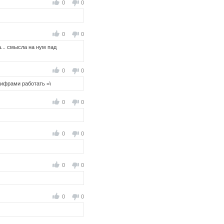
0
0
0
0
... смысла на нум пад
0
0
цифрами работать =\
0
0
0
0
0
0
0
0