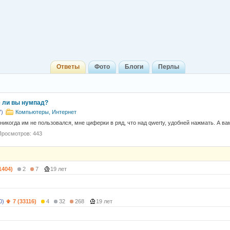
Ответы
Фото
Блоги
Перлы
 ли вы нумпад?
7)
Компьютеры, Интернет
 никогда им не пользовался, мне циферки в ряд, что над qwerty, удобней нажмать. А ва
Просмотров: 443
1404)
2
7
19 лет
0)
7 (33116)
4
32
268
19 лет