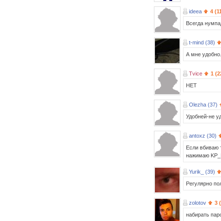
ideea
4 (1
Всегда нумпа
t-mind (38)
А мне удобно
Tvice
1 (2
HET
Olezha (37)
Удобней-не уд
antoxz (30)
Если вбиваю 
нажимаю KP_En
Yurik_ (39)
Регулярно по
zolotov
3 
набирать паро