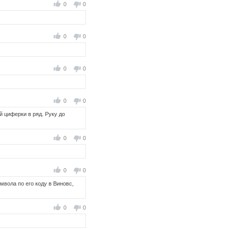
0
0
0
0
0
0
0
0
 циферки в ряд. Руку до
0
0
0
0
вола по его коду в Виновс,
0
0