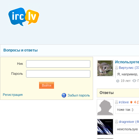
Вопросы и ответы
Используете
Ник
Виртулис (3
Пароль
Я, например,
19 лет
Ответы
Регистрация
Забыл пароль
irclove
4 (
тоже так :)
dragreiser (4
неиспользую