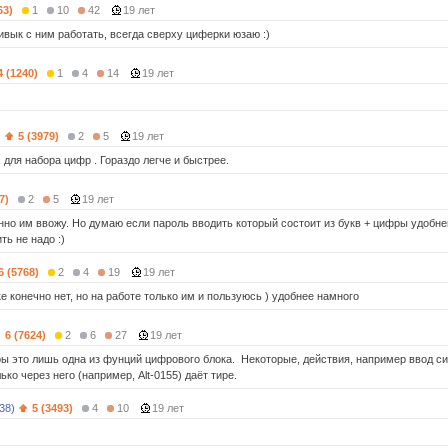
63)
1
10
42
19 лет
ивык с ним работать, всегда сверху циферки юзаю :)
4 (1240)
1
4
14
19 лет
)
5 (3979)
2
5
19 лет
для набора цифр . Гораздо легче и быстрее.
7)
2
5
19 лет
но им ввожу. Но думаю если пароль вводить который состоит из букв + цифры удобней
ь не надо :)
6 (5768)
2
4
19
19 лет
е конечно нет, но на работе только им и пользуюсь ) удобнее намного
6 (7624)
2
6
27
19 лет
ы это лишь одна из фунций цифрового блока. Некоторые, действия, например ввод сим
ко через него (например, Alt-0155) даёт тире.
38)
5 (3493)
4
10
19 лет