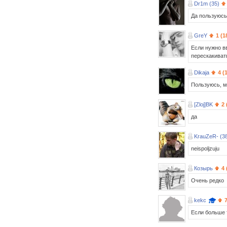
Dr1m (35)
Да пользуюсь
GreY
1 (1
Если нужно вв
перескакивать
Dikaja
4 (
Пользуюсь, мн
[Zloj]BK
2 
да
KrauZeR- (3
neispoljzuju
Козырь
4 
Очень редко
kekc
Если больше 