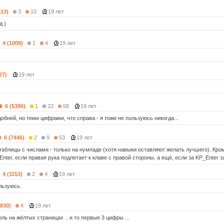
113)
3
10
19 лет
д )
4 (1009)
1
4
19 лет
.
27)
19 лет
6 (5386)
1
22
68
19 лет
обней, но теми цифрами, что справа - я тоже не пользуюсь никогда...
6 (7446)
2
9
53
19 лет
таблицы с числами - только на нумпаде (хотя навыки оставляют желать лучшего). Кром
ter, если правая рука подлетает к клаве с правой стороны, а ещё, если за KP_Enter 
4 (1153)
2
4
19 лет
льзуюсь.
(830)
4
19 лет
ль на жёлтых страницах .. и то первые 3 цифры ...