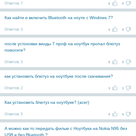
Ответов:
7
0
0
Как найти и включить Bluetooth на ноуте с Windows 7?
Ответов:
3
2
0
после устоновки винды 7 проф на ноутбук пропал блютуз
помогите?
Ответов:
3
0
0
как установить блютуз на ноутбуке после скачивания?
Ответов:
2
3
1
Как установить блютуз на ноутбуке? (acer)
Ответов:
5
0
0
А можно как то передать фильм с Ноутбука на Nokia N95 без
USB и без Bluetooth ?