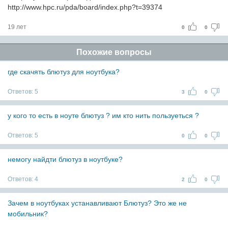
http://www.hpc.ru/pda/board/index.php?t=39374
19 лет
0
0
Похожие вопросы
где скачять блютуз для ноутбука?
Ответов:
5
3
0
у кого то есть в ноуте блютуз ? им кто нить пользуеться ?
Ответов:
5
0
0
немогу найдти блютуз в ноутбуке?
Ответов:
4
2
0
Зачем в ноутбуках устанавливают Блютуз? Это же не
мобильник?