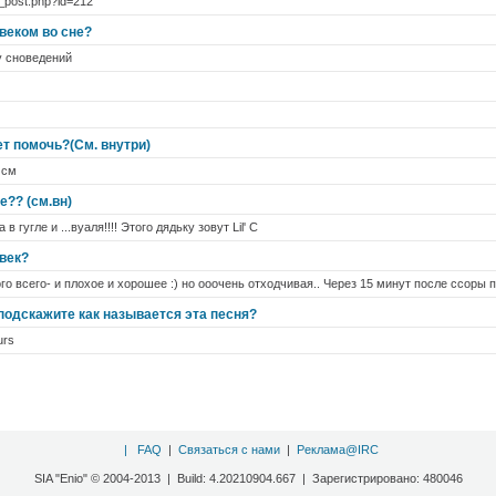
w_post.php?id=212
веком во сне?
у сноведений
т помочь?(См. внутри)
 см
е?? (см.вн)
 гугле и ...вуаля!!!! Этого дядьку зовут Lil' C
век?
го всего- и плохое и хорошее :) но ооочень отходчивая.. Через 15 минут после ссоры п
и подскажите как называется эта песня?
urs
|
FAQ
|
Связаться с нами
|
Реклама@IRC
SIA "Enio" © 2004-2013 | Build: 4.20210904.667 | Зарегистрировано: 480046