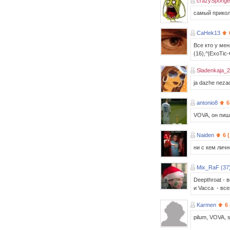
crazySponge
самый прикол
CaHek13
Все кто у мен
(16),^|ExoTic-
Sladenkaja_2
ja dazhe nezad
antonio8
6
VOVA, он пишет
Naiden
6 
ни с кем лич
Mix_RaF (37
Deepthroat - 
и Vacca - все
Karmen
6
pilum, VOVA, 