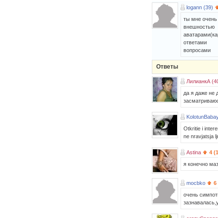
logann (39)
ты мне очень
внешностью
аватарами(ка
ответами
вопросами
Ответы
ЛилианкА (4
да я даже не 
засматриваюс
KolotunBaba
Otkritie i inter
ne nravjatsja lj
Astina
4 (
я конечно маз
mocbko
6
очень симпоти
зазнавалась,