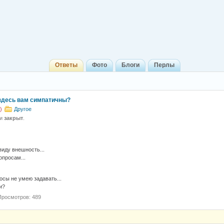
Ответы
Фото
Блоги
Перлы
здесь вам симпатичны?
)
Другое
 и
закрыт
.
виду внешность...
опросам...
осы не умею задавать...
и?
Просмотров: 489