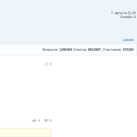
7. августа 21:24
Онлайн: 6
Latviski
Вопросов:
1280364
Ответов:
8812897
, Участников:
370183
Поделиться
0
4
0