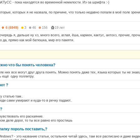
KaKTyCC - пока находятся во временной немилости. Из-за шрифта :-)
торые, которых я не назвала, по причине, что только недавно попали в моё поле зрени
)
6 (6949)
3
46
156
19 лет
очередь я, дальше ну хз, много всего, аглая, ёша, кармен, кактус, антохз, прочие, про
о да, прямо как мой батюшка, мир его памяти.
ужно что бы понять человека?
осле них все могут друг друга понять. Можно понять даже тех, языка которых ты не зна
ь ещё одну поллитру.
ют ?
у статью там..
юди сами умирают и куда-то в речку падают..
а?
чувствовать его раскаяние.
ом деле дорог, то ты все равно его простишь
 папку пороль поставить,?
indows? - это название статьи, остальное читай здесь, там все расписано и даже виде