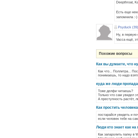
Deepthroat, 
Есть еще неко
запомнила :-)
Psyduck (39
Ну, в первую 
Vacca ещё, эт
Похожие вопросы
Как вы думаете, что н
Как что... Поллитра... П
понимаешь, то надо взят
куда же люди пропада
Тоже делфи читаешь?
Только что сам увидел эт
А преступность растёт, л
Как простить человек
постарайся увидеть и по
если человек тебе на сам
Люди кто знает как на
Как запаролить папку в W