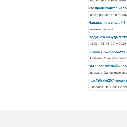
http://comp-profi.com/vie
что происходит с чело
он отправляется в стран
Нападали на людей ?
голыми руками!
Люди, кто нибудь може
1620 : (25+26+29) = 20.25
плиииз люди, поможет
Приколи, 2 минуты поиска в
Вы злопамятный чело
ну как.. я Запоминаю мно
http://z0r.de/257 -люд
Thanatos - If I Can't Be Yo