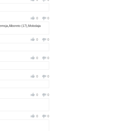
0
0
msja,Alboreto (17),Molodaja
0
0
0
0
0
0
0
0
0
0