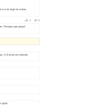
е и я их ещё не очень
0
0
чие. Потому как умны!
ешь =) А если не совсем
о-урок: