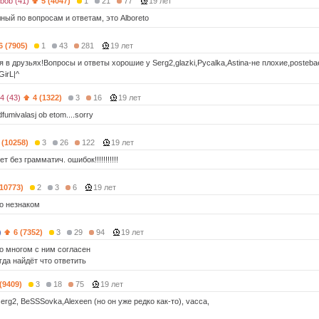
bob (41)
5 (4047)
1
21
77
19 лет
ный по вопросам и ответам, это Alboreto
6 (7905)
1
43
281
19 лет
я в друзьях!Вопросы и ответы хорошие у Serg2,glazki,Pycalka,Astina-не плохие,postebae
GirL|^
4 (43)
4 (1322)
3
16
19 лет
fumivalasj ob etom....sorry
 (10258)
3
26
122
19 лет
 без грамматич. ошибок!!!!!!!!!!!
(10773)
2
3
6
19 лет
но незнаком
)
6 (7352)
3
29
94
19 лет
во многом с ним согласен
гда найдёт что ответить
 (9409)
3
18
75
19 лет
serg2, BeSSSovka,Alexeen (но он уже редко как-то), vacca,