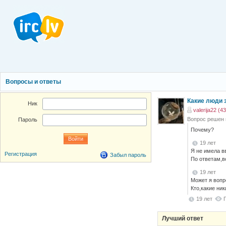
Вопросы и ответы
Какие люди 
Ник
valerija22 (43
Вопрос решен
Пароль
Почему?
19 лет
Я не имела в
Регистрация
Забыл пароль
По ответам,в
19 лет
Может я вопр
Кто,какие ник
19 лет
Лучший ответ