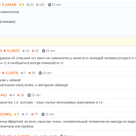
6 (16144)
5
26
101
19 лет
 симпотична
ртинками)
0)
5 (3037)
10
30
19 лет
думала об этом,мне тут никто не симпатичен,у меня есть молодой человек,которого я 
ь =) а пообщаться,всегда пожалуйста =)
y
5 (3473)
7
26
19 лет
esnie v ob6enii!
udi kotorie o4enj skritni, s nimi tjazelo ob6atsja!
1431)
4
19
19 лет
ахистка :) и поэтому - злые глупые молчаливые агресивные и т.п. .
 (13361)
3
17
73
19 лет
чна ditjaprirodi. во всех смыслах очень положительный человечек=)и никогда не виде
умничала или грубила