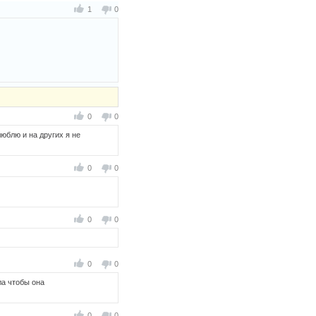
1
0
0
0
люблю и на других я не
0
0
0
0
0
0
ла чтобы она
0
0