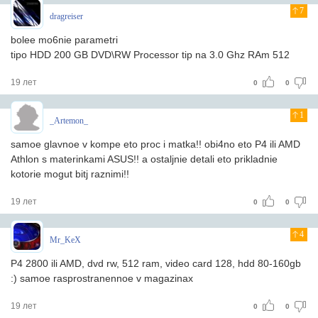
7
dragreiser
bolee mo6nie parametri
tipo HDD 200 GB DVD\RW Processor tip na 3.0 Ghz RAm 512
19 лет
0
0
1
_Artemon_
samoe glavnoe v kompe eto proc i matka!! obi4no eto P4 ili AMD
Athlon s materinkami ASUS!! a ostaljnie detali eto prikladnie
kotorie mogut bitj raznimi!!
19 лет
0
0
4
Mr_KeX
P4 2800 ili AMD, dvd rw, 512 ram, video card 128, hdd 80-160gb
:) samoe rasprostranennoe v magazinax
19 лет
0
0