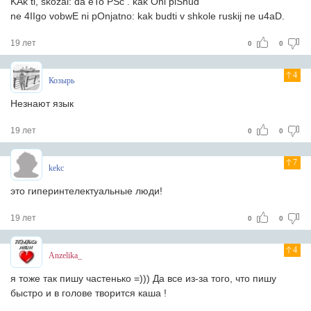
KAk ti, skozal: da eTo PSc . kak Oni piShud
ne 4IIgo vobwE ni pOnjatno: kak budti v shkole ruskij ne u4aD.
19 лет
0
0
4
Козырь
Незнают язык
19 лет
0
0
7
kekc
это гиперинтелектуальные люди!
19 лет
0
0
4
Anzelika_
я тоже так пишу частенько =))) Да все из-за того, что пишу
быстро и в голове творится каша !