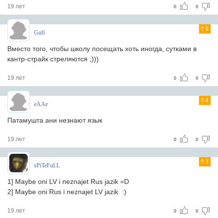
19 лет
0
0
6
Gufi
Вместо того, чтобы школу посещать хоть иногда, сутками в
кантр-страйк стреляются ;)))
19 лет
0
0
4
eAAe
Патамушта ани незнают язык
19 лет
0
0
3
sPiTeFuLL
1] Maybe oni LV i neznajet Rus jazik =D
2] Maybe oni Rus i neznajet LV jazik :)
19 лет
0
0