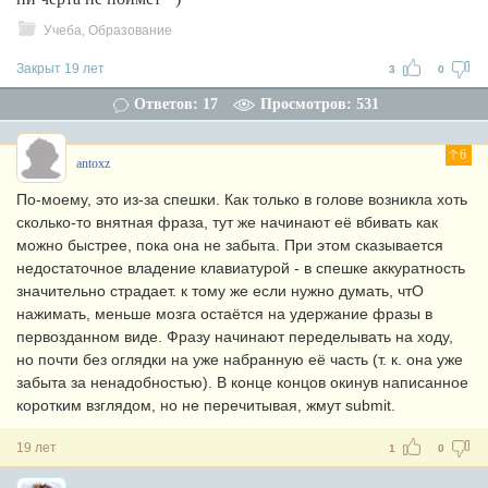
Учеба, Образование
Закрыт 19 лет
3
0
Ответов: 17
Просмотров: 531
6
antoxz
По-моему, это из-за спешки. Как только в голове возникла хоть
сколько-то внятная фраза, тут же начинают её вбивать как
можно быстрее, пока она не забыта. При этом сказывается
недостаточное владение клавиатурой - в спешке аккуратность
значительно страдает. к тому же если нужно думать, чтО
нажимать, меньше мозга остаётся на удержание фразы в
первозданном виде. Фразу начинают переделывать на ходу,
но почти без оглядки на уже набранную её часть (т. к. она уже
забыта за ненадобностью). В конце концов окинув написанное
коротким взглядом, но не перечитывая, жмут submit.
19 лет
1
0