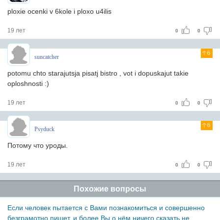
ploxie ocenki v 6kole i ploxo u4ilis
19 лет
0
0
6
suncatcher
potomu chto starajutsja pisatj bistro , vot i dopuskajut takie
oploshnosti :)
19 лет
0
0
6
Psyduck
Потому что уроды.
19 лет
0
0
Похожие вопросы
Если человек пытается с Вами познакомиться и совершенно
безграмотно пишет, и более Вы о нём ничего сказать не