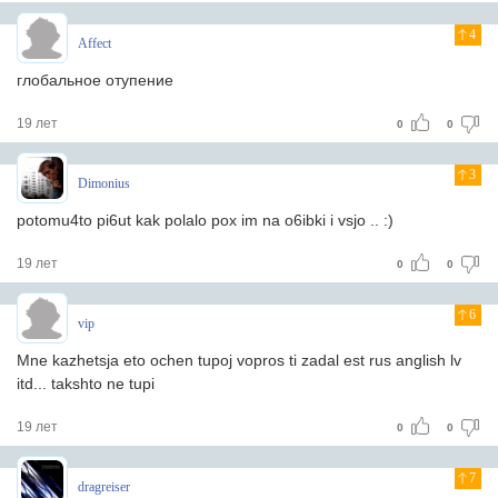
4
Affect
глобальное отупение
19 лет
0
0
3
Dimonius
potomu4to pi6ut kak polalo pox im na o6ibki i vsjo .. :)
19 лет
0
0
6
vip
Mne kazhetsja eto ochen tupoj vopros ti zadal est rus anglish lv
itd... takshto ne tupi
19 лет
0
0
7
dragreiser