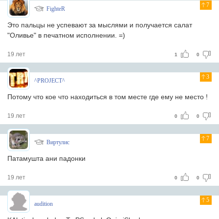
7
FighteR
Это пальцы не успевают за мыслями и получается салат
"Оливье" в печатном исполнении. =)
19 лет
1
0
3
^PROJECT^
Потому что кое что находиться в том месте где ему не место !
19 лет
0
0
7
Виртулис
Патамушта ани падонки
19 лет
0
0
5
audition