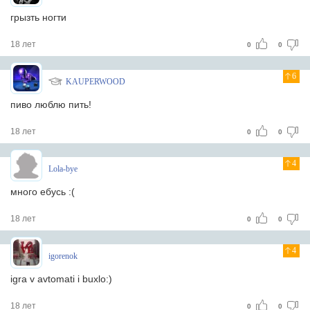
грызть ногти
18 лет
0
0
6
KAUPERWOOD
пиво люблю пить!
18 лет
0
0
4
Lola-bye
много ебусь :(
18 лет
0
0
4
igorenok
igra v avtomati i buxlo:)
18 лет
0
0