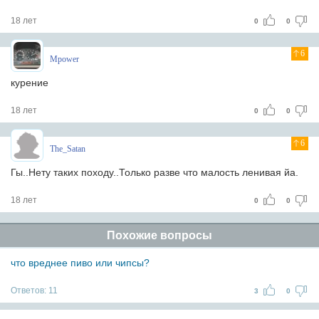
18 лет
0
0
6
Mpower
курение
18 лет
0
0
6
The_Satan
Гы..Нету таких походу..Только разве что малость ленивая йа.
18 лет
0
0
Похожие вопросы
что вреднее пиво или чипсы?
Ответов:
11
3
0