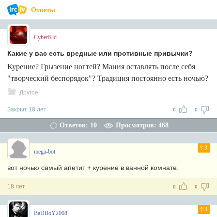
Ответы
CyberKid
Какие у вас есть вредные или противные привычки?
Курение? Грызение ногтей? Мания оставлять после себя
"творческий беспорядок"? Традиция постоянно есть ночью?
Другое
Закрыт 18 лет
0
0
Ответов: 10
Просмотров: 468
3
mega-bot
вот ночью самый апетит + курение в ванной комнате.
18 лет
0
0
3
BaDBoY2008