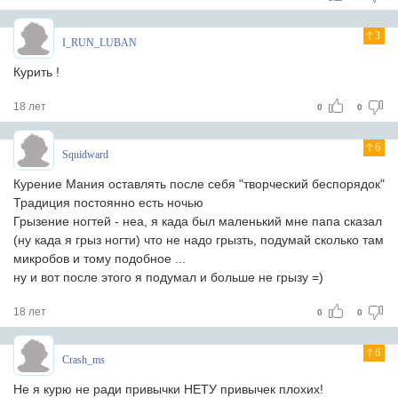
3
I_RUN_LUBAN
Курить !
18 лет
0
0
6
Squidward
Курение Мания оставлять после себя "творческий беспорядок"
Традиция постоянно есть ночью
Грызение ногтей - неа, я када был маленький мне папа сказал
(ну када я грыз ногти) что не надо грызть, подумай сколько там
микробов и тому подобное ...
ну и вот после этого я подумал и больше не грызу =)
18 лет
0
0
6
Crash_ms
Не я курю не ради привычки НЕТУ привычек плохих!