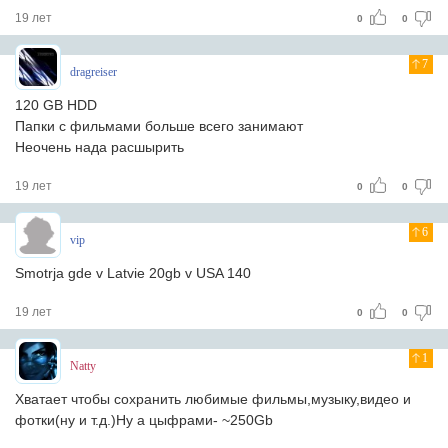
19 лет
0
0
7
dragreiser
120 GB HDD
Папки с фильмами больше всего занимают
Неочень нада расшырить
19 лет
0
0
6
vip
Smotrja gde v Latvie 20gb v USA 140
19 лет
0
0
1
Natty
Хватает чтобы сохранить любимые фильмы,музыку,видео и
фотки(ну и т.д.)Ну а цыфрами- ~250Gb