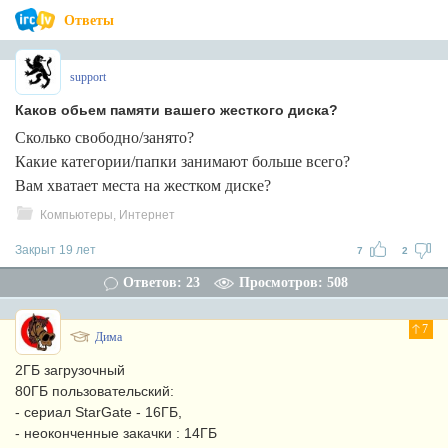
Ответы
support
Каков обьем памяти вашего жесткого диска?
Сколько свободно/занято?
Какие категории/папки занимают больше всего?
Вам хватает места на жестком диске?
Компьютеры, Интернет
Закрыт 19 лет
7
2
Ответов: 23
Просмотров: 508
7
Дима
2ГБ загрузочный
80ГБ пользовательский:
- сериал StarGate - 16ГБ,
- неоконченные закачки : 14ГБ