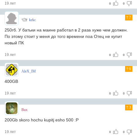
19 лет
0
0
7
kekc
250гб. У батьки на маине работал в 2 раза хуже чем должен.
По этому стоит у меня до того времени поа Отец не купит
новый ПК
19 лет
0
0
6
AleX_IM
400GB
19 лет
0
0
3
Bux
200Gb skoro hochu kupitj esho 500 :P
19 лет
0
0