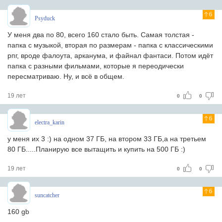
6
Psyduck
У меня два по 80, всего 160 стало быть. Самая толстая -
папка с музыкой, вторая по размерам - папка с классическими
рпг, вроде фалоута, арканума, и файнал фантаси. Потом идёт
папка с разными фильмами, которые я переодически
пересматриваю. Ну, и всё в общем.
19 лет
0
0
6
electra_karin
у меня их 3 :) на одном 37 ГБ, на втором 33 ГБ,а на третьем
80 ГБ.....Планирую все вытащить и купить на 500 ГБ :)
19 лет
0
0
6
suncatcher
160 gb