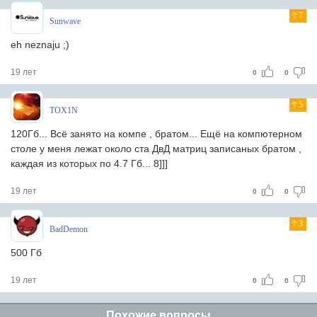
7
Sunwave
eh neznaju ;)
19 лет
0
0
5
TOX1N
120Гб... Всё занято на компе , братом... Ещё на компютерном
столе у меня лежат около ста ДвД матриц записаных братом ,
каждая из которых по 4.7 Гб... 8]]]
19 лет
0
0
3
BadDemon
500 Гб
19 лет
0
0
Похожие вопросы