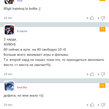
Riha
80gb hatelosj bi bol6e ;[
19 лет
0
0
5
Kvakeris
2 харда.
40/80гб.
80 сейчас в ауте. на 40 свободно 10 гб.
Больше всего занимают игры и фильмы.
Т.к. второй хард не пашет, пока-что, то приходиться экономить
место => места не хватает%)
19 лет
0
0
6
lenachka
дофига, но мне мало =))
19 лет
0
0