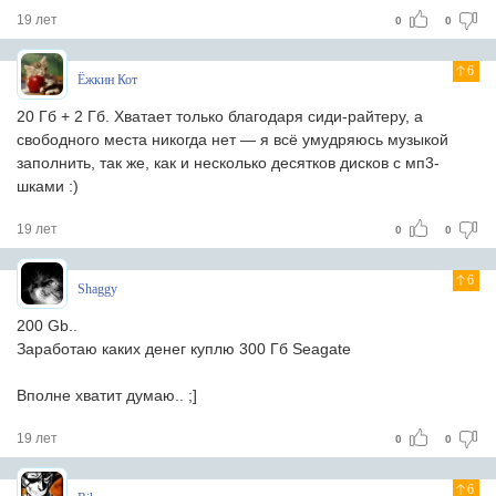
19 лет
0
0
6
Ёжкин Кот
20 Гб + 2 Гб. Хватает только благодаря сиди-райтеру, а
свободного места никогда нет — я всё умудряюсь музыкой
заполнить, так же, как и несколько десятков дисков с мп3-
шками :)
19 лет
0
0
6
Shaggy
200 Gb..
Заработаю каких денег куплю 300 Гб Seagate
Вполне хватит думаю.. ;]
19 лет
0
0
6