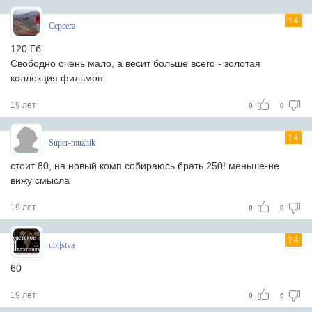
4
Cepeera
120 Гб
Свободно очень мало, а весит больше всего - золотая
коллекция фильмов.
19 лет
0
0
4
Super-muzhik
стоит 80, на новый комп собираюсь брать 250! меньше-не
вижу смысла
19 лет
0
0
4
ubijstva
60
19 лет
0
0