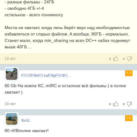
- разные фильмы - 24ГБ
- свободно 4ГБ +/-4
остальное - всего понемногу.
Места не хватает, когда лень берёт верх над необходимостью
избавляться от старых файлов. А вообще, 80ГБ - нормально.
Станет мало, когда min_sharing на всех DC++ хабах поднимут
выше 40ГБ ...
19 лет
0
0
3
11T8e11m8p11l8a11r8^
80 Gb На компе КС, mIRC и осталное всё фильмы ) в полне
хватает )
19 лет
0
0
6
ReAL
80 гб!Вполне хватает!