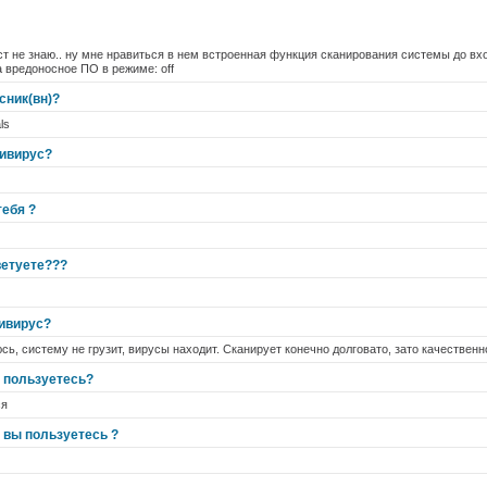
ст не знаю.. ну мне нравиться в нем встроенная функция сканирования системы до вхо
а вредоносное ПО в режиме: off
сник(вн)?
ls
тивирус?
тебя ?
ветуете???
тивирус?
сь, систему не грузит, вирусы находит. Сканирует конечно долговато, зато качественн
 пользуетесь?
ся
 вы пользуетесь ?