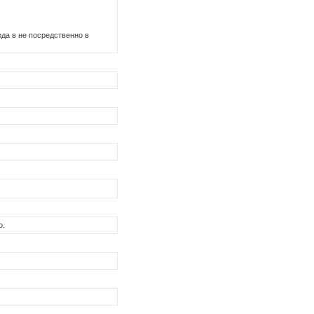
да в не посредственно в
о.