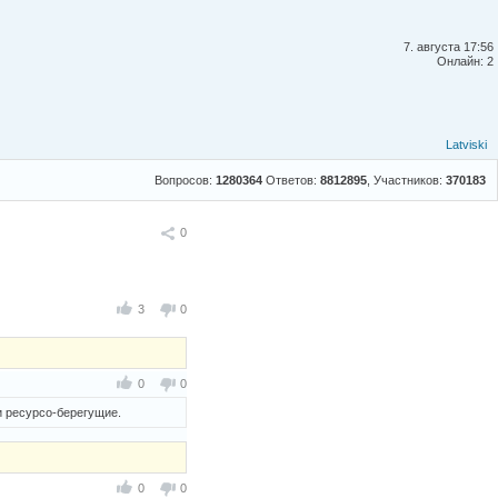
7. августа 17:56
Онлайн: 2
Latviski
Вопросов:
1280364
Ответов:
8812895
, Участников:
370183
Поделиться
0
3
0
0
0
и ресурсо-берегущие.
0
0