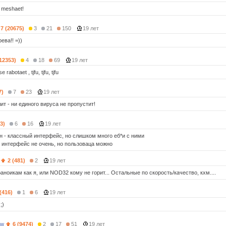
 meshaet!
7 (20675)
3
21
150
19 лет
ева!! =))
(12353)
4
18
69
19 лет
rabotaet , tjfu, tjfu, tjfu
7)
7
23
19 лет
лит - ни единого вируса не пропустит!
3)
6
16
19 лет
он - классный интерфейс, но слишком много еб*и с ними
- интерфейс не очень, но пользоваца можно
2 (481)
2
19 лет
раноикам как я, или NOD32 кому не горит... Остальные по скорость/качество, кхм....
(416)
1
6
19 лет
;)
3w
6 (9474)
2
17
51
19 лет