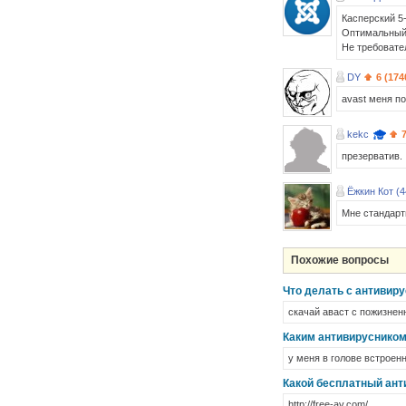
Касперский 5-
Оптимальный 
Не требовате
DY
6 (174
avast меня по
kekc
презерватив.
Ёжкин Кот (4
Мне стандарт
Похожие вопросы
Что делать с антивиру
скачай аваст с пожизненн
Каким антивирусником
у меня в голове встроен
Какой бесплатный ант
http://free-av.com/