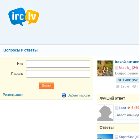
Вопросы и ответы
Какой антив
Ник
Murzik_ (24)
Вопрос решен
Пароль
антивирус
19 лет
Регистрация
Забыл пароль
Лучший ответ
juser
6 (5
аваст или нод
Ответы
SuperSev (4