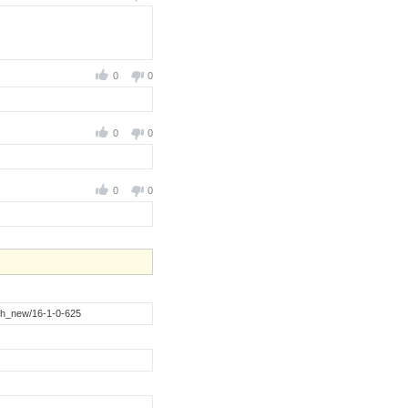
0
0
0
0
0
0
ch_new/16-1-0-625