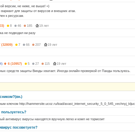
ой версии, не ниже, не выше! =)
вариант для защиты от вирусов и внещних атак.
лен к ресурсам.
03)
8
46
185
19 лет
ка не подводил ни разу
7 (32809)
7
66
207
19 лет
4)
6 (10957)
5
27
115
19 лет
ных средств защиты Винды хватает. Иногда онлайн-проверкой от Панды пользуюсь.
сником?(вн.)
ым ключом http://hammersite.ucoz.ru/load/avast_internet_security_5_0_545_vechnyj_klju
 пользуетесь?
ный антивирус вирусы находятся вручную легко и комп не тормозит
ивирус посоветуете?