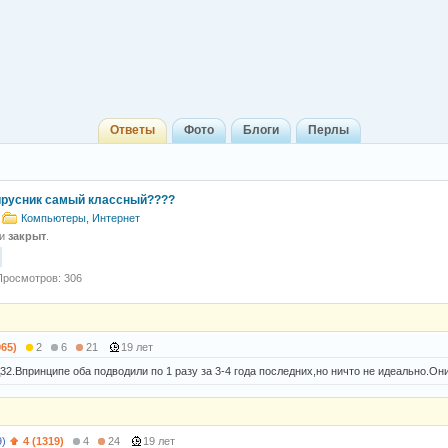
Ответы
Фото
Блоги
Перлы
ирусник самый классный????
Компьютеры, Интернет
 и
закрыт
.
Просмотров: 306
965)
2
6
21
19 лет
32.Впринципе оба подводили по 1 разу за 3-4 года последних,но ничто не идеально.Он
9)
4 (1319)
4
24
19 лет