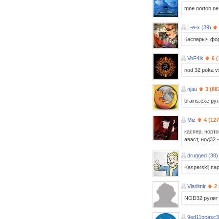
mne norton ne
L-e-x (39)
Касперыч фор
VoF4ik
6 
nod 32 poka vse 
njau
3 (88
brains.exe ру
Miz
4 (127
каспер, норт
аваст, нод32 
drugged (38)
Kasperskij па
Vladimir
2 
NOD32 рулит 
9ed11ppasc