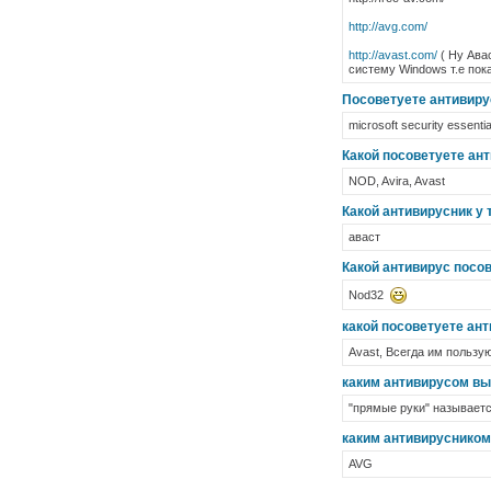
http://avg.com/
http://avast.com/
( Ну Ава
систему Windows т.е пок
Посоветуете антивиру
microsoft security essentia
Какой посоветуете ан
NOD, Avira, Avast
Какой антивирусник у 
аваст
Какой антивирус посо
Nod32
какой посоветуете ан
Avast, Всегда им пользую
каким антивирусом вы
"прямые руки" называет
каким антивирусником
AVG