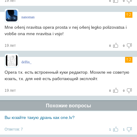
19 лет
0
0
2
nanoman
Mne o4enj nravitsa opera prosta v nej o4enj legko polizovatsa i
vob6e ona mne nravitsa i vsjo!
19 лет
0
0
2
delfin_
Opera т.к. есть встроенный куки редактор. Мохиле не советую
юзать, т.к. для неё есть работающий эксплойт.
19 лет
0
0
Похожие вопросы
Вы юзайте такую дрань как one.lv?
Ответов:
7
1
1