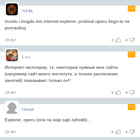
6
VoF4ik
mozilu i inogda mic,internet explorer, probival operu 4ego-to ne
ponravilosj
19 лет
0
0
7
L-e-x
Интернет-эксплорер, т.к. некоторые нужные мне сайты
(например сайт моего института, а точнее расписание
занятий) показывает только он!!
19 лет
0
0
6
Cheetah
Explorer, operu (ona na wap sajti zahodit)...
19 лет
0
0