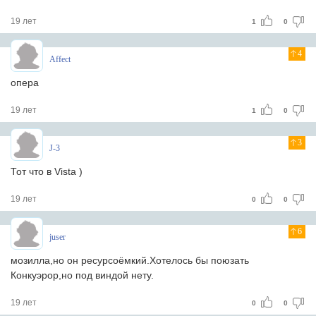
19 лет
1
0
4
Affect
опера
19 лет
1
0
3
J-3
Тот что в Vista )
19 лет
0
0
6
juser
мозилла,но он ресурсоёмкий.Хотелось бы поюзать
Конкуэрор,но под виндой нету.
19 лет
0
0