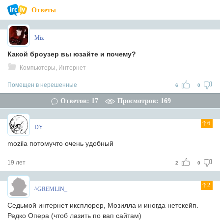
Ответы
Miz
Какой броузер вы юзайте и почему?
Компьютеры, Интернет
Помещен в нерешенные
6
0
Ответов: 17
Просмотров: 169
6
DY
mozila потомучто очень удобный
19 лет
2
0
2
^GREMLIN_
Седьмой интернет иксплорер, Мозилла и иногда нетскейп.
Редко Опера (чтоб лазить по вап сайтам)