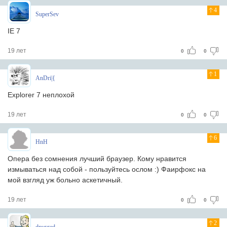
4
SuperSev
IE 7
19 лет
0
0
1
AnDri|{
Explorer 7 неплохой
19 лет
0
0
6
HnH
Опера без сомнения лучший браузер. Кому нравится
измываться над собой - пользуйтесь ослом :) Фаирфокс на
мой взгляд уж больно аскетичный.
19 лет
0
0
2