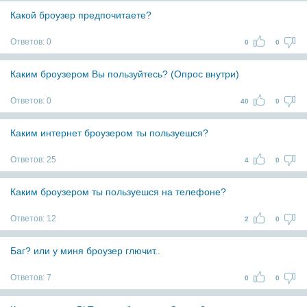
Какой броузер предпочитаете?
Ответов:
0
0
0
Каким броузером Вы пользуйтесь? (Опрос внутри)
Ответов:
0
40
0
Каким интернет броузером ты пользуешся?
Ответов:
25
4
0
Каким броузером ты пользуешся на телефоне?
Ответов:
12
2
0
Баг? или у миня броузер глючит..
Ответов:
7
0
0