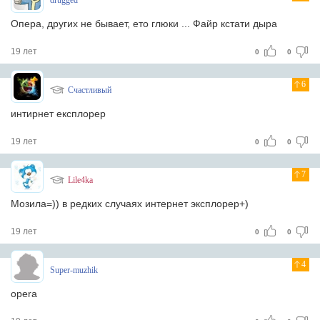
drugged
Опера, других не бывает, ето глюки ... Файр кстати дыра
19 лет
0
0
6
Счастливый
интирнет експлорер
19 лет
0
0
7
Lile4ka
Мозила=)) в редких случаях интернет эксплорер+)
19 лет
0
0
4
Super-muzhik
opera