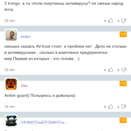
2 trongo: а ты чтоли покупаешь антивирусы? не смеши народ
ёпта
19 лет
0
0
4
sirokez
смешно сказать AV-trust стоит и проблем нет . Дело не столько
в антивируснике , сколько в комплексе предпринятых
мер.Первая из которых - это голова . :)
19 лет
0
0
4
Alita
Antivir guard) Пользуюсь и довольна)
19 лет
0
0
6
9DeaDMoroZ