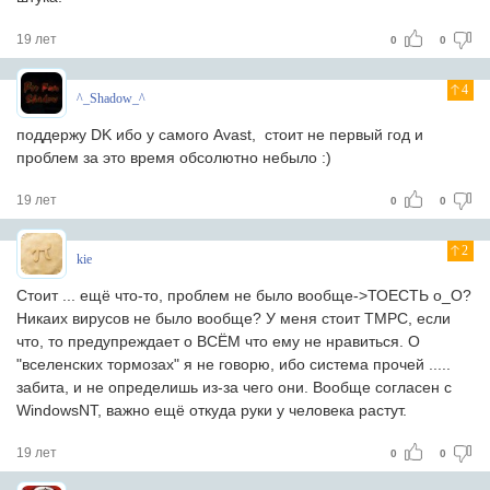
19 лет
0
0
4
^_Shadow_^
поддержу DK ибо у самого Avast, стоит не первый год и
проблем за это время обсолютно небыло :)
19 лет
0
0
2
kie
Стоит ... ещё что-то, проблем не было вообще->ТОЕСТЬ o_O?
Никаих вирусов не было вообще? У меня стоит TMPC, если
что, то предупреждает о ВСЁМ что ему не нравиться. О
"вселенских тормозах" я не говорю, ибо система прочей .....
забита, и не определишь из-за чего они. Вообще согласен с
WindowsNT, важно ещё откуда руки у человека растут.
19 лет
0
0