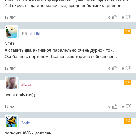
2-3 вируса... да и то мелочные, вроде небольших троянов.
19 лет
0
0
8
blblblbl
NOD
А ставить два антивиря паралельно очень дурной тон.
Особенно с нортоном. Вселенские тормоза обеспечены.
19 лет
0
0
6
aliwya
avast antivirus))
19 лет
0
0
3
Pooka
пользую AVG - доволен