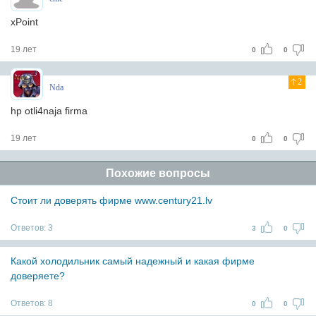
xPoint
19 лет
0
0
2
Nda
hp otli4naja firma
19 лет
0
0
Похожие вопросы
Cтоит ли доверять фирме www.century21.lv
Ответов:
3
3
0
Какой холодильник самый надежный и какая фирме
доверяете?
Ответов:
8
0
0