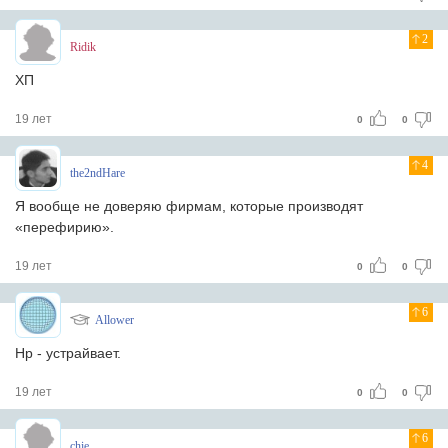
2
Ridik
ХП
19 лет
0
0
4
the2ndHare
Я вообще не доверяю фирмам, которые производят
«перефирию».
19 лет
0
0
6
Allower
Hp - устрайвает.
19 лет
0
0
6
chie