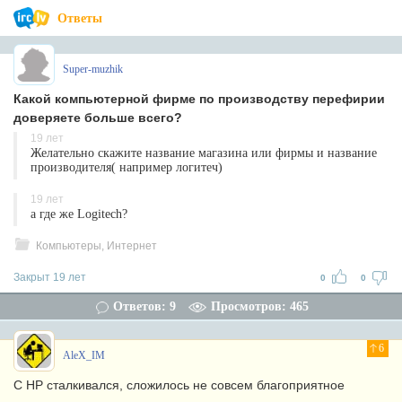
Ответы
Super-muzhik
Какой компьютерной фирме по производству перефирии
доверяете больше всего?
19 лет
Желательно скажите название магазина или фирмы и название
производителя( например логитеч)
19 лет
а где же Logitech?
Компьютеры, Интернет
Закрыт 19 лет
0
0
Ответов: 9
Просмотров: 465
6
AleX_IM
С HP сталкивался, сложилось не совсем благоприятное