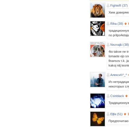
FighteR (37)
Хмм доверяю 
Riha (39)
традиционную
no pritpo4etaj
Neznajki (38)
4to takoe ne t
lomaete ejo sno
finansov t.k. j
kakoj nitj teor
Алекси\\^_^
Из нетрадици
некоторых слу
Csinblack
Традиционну
Eljfa (51)
1
Предпочитаю н