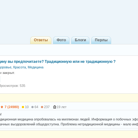
Ответы
Фото
Блоги
Перлы
ину вы предпочитаете? Традиционную или не традиционную ?
оровье, Красота, Медицина
 и
закрыт
.
Просмотров: 535
7 (24980)
10
64
237
19 лет
!
адиционная медицина опробовалась на миллионах людей. Информация о побочных эффе
ачных выздоровлений общедоступна. Проблема нетрадиционной медицины - мало инф