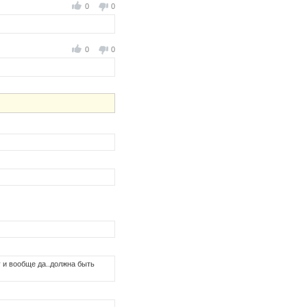
0
0
0
0
у и вообще да..должна быть