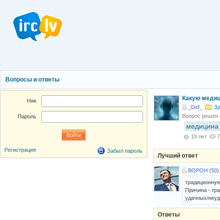
Вопросы и ответы
Какую медиц
Ник
_Def_
Зд
Вопрос решен
Пароль
медицина
19 лет
Регистрация
Забыл пароль
Лучший ответ
BOPOH (50)
традиционную
Причина - тр
удачных/неуд
Ответы