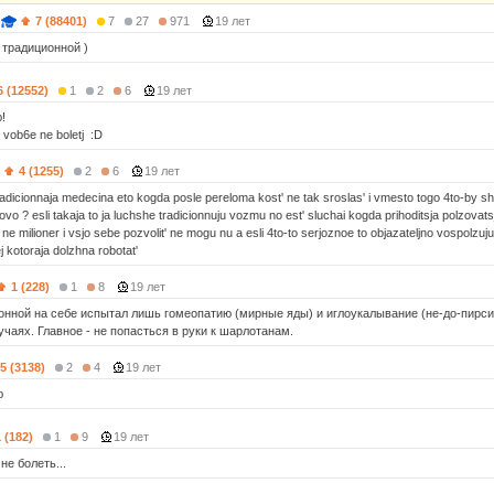
7 (88401)
7
27
971
19 лет
традиционной )
6 (12552)
1
2
6
19 лет
!
u vob6e ne boletj :D
4 (1255)
2
6
19 лет
radicionnaja medecina eto kogda posle pereloma kost' ne tak sroslas' i vmesto togo 4to-by shod
vo ? esli takaja to ja luchshe tradicionnuju vozmu no est' sluchai kogda prihoditsja polzovats
a ne milioner i vsjo sebe pozvolit' ne mogu nu a esli 4to-to serjoznoe to objazateljno vospolzu
iej kotoraja dolzhna robotat'
1 (228)
1
8
19 лет
онной на себе испытал лишь гомеопатию (мирные яды) и иглоукалывание (не-до-пирси
чаях. Главное - не попасться в руки к шарлотанам.
5 (3138)
2
4
19 лет
ю
 (182)
1
9
19 лет
е болеть...