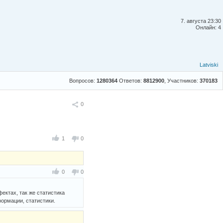
7. августа 23:30
Онлайн: 4
Latviski
Вопросов:
1280364
Ответов:
8812900
, Участников:
370183
Поделиться
0
1
0
0
0
ктах, так же статистика
ормации, статистики.