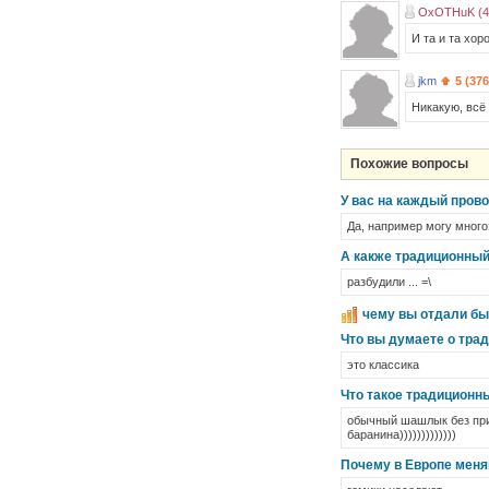
OxOTHuK (4
И та и та хор
jkm
5 (376
Никакую, всё
Похожие вопросы
У вас на каждый пров
Да, например могу много
А какже традиционный
разбудили ... =\
чему вы отдали бы
Что вы думаете о тра
это классика
Что такое традиционн
обычный шашлык без приба
баранина)))))))))))))
Почему в Европе меня