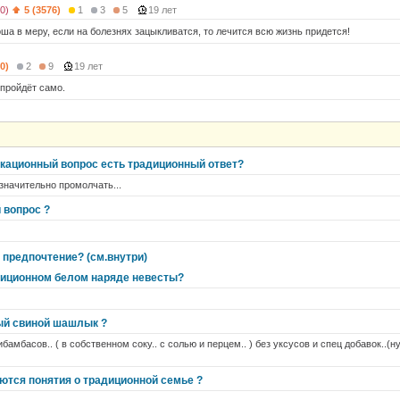
0)
5 (3576)
1
3
5
19 лет
оша в меру, если на болезнях зацыкливатся, то лечится всю жизнь придется!
0)
2
9
19 лет
 пройдёт само.
окационный вопрос есть традиционный ответ?
значительно промолчать...
 вопрос ?
 предпочтение? (см.внутри)
диционном белом наряде невесты?
ый свиной шашлык ?
мбасов.. ( в собственном соку.. с солью и перцем.. ) без уксусов и спец добавок..(н
ются понятия о традиционной семье ?