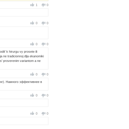
1
0
0
0
0
0
it' k hirurgu vy prosete ili
ja ne tradicionnoj dlja ekanomiki
jus' proverenim variantom a ne
0
0
нг). Намного эффективнее в
0
0
0
0