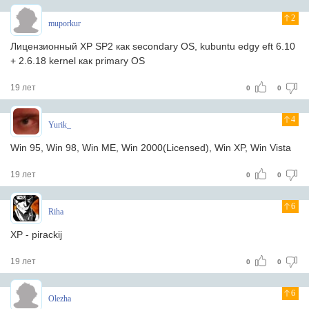
2
muporkur
Лицензионный XP SP2 как secondary OS, kubuntu edgy eft 6.10
+ 2.6.18 kernel как primary OS
19 лет
0
0
4
Yurik_
Win 95, Win 98, Win ME, Win 2000(Licensed), Win XP, Win Vista
19 лет
0
0
6
Riha
XP - pirackij
19 лет
0
0
6
Olezha