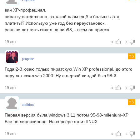
вин ХР-профешнал.
пиратку естественно. за такой хлам ещё и больше лата
платить!? Использую уже год без переустановок.
раньше лет пять сидел на вин98, - всем он пригож.
19 лет
0
0
5
propane
Года 2-3 юзаю только пиратскую Win XP professional, до этого
пару лет юзал win 2000. Ну а первой виндой был 98-й.
19 лет
0
0
5
audition
Первая версия была windows 3.11 потом 95-98-milenium-XP
Все не лицензионое. На сервере стоит lINUX
19 лет
0
0