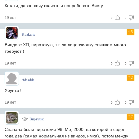
Кстати, давно хочу скачать и попробовать Висту...
19 лет
0
0
5
Kvakeris
Виндовс ХП, пиратскую, т.к. за лицензионку слишком много
требуют:)
19 лет
0
0
2
rfdssdds
Убунта !
19 лет
0
0
7
Виртулис
Сначала были пиратские 98, Me, 2000, на которой я сидел
года два (самая нормальная из виндоз, имха), потом между