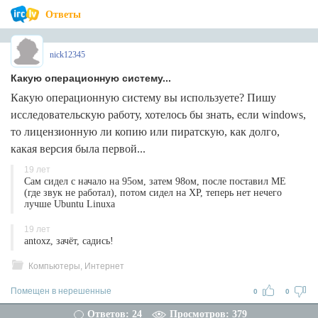
Ответы
nick12345
Какую операционную систему...
Какую операционную систему вы используете? Пишу
исследовательскую работу, хотелось бы знать, если windows,
то лицензионную ли копию или пиратскую, как долго,
какая версия была первой...
19 лет
Сам сидел с начало на 95ом, затем 98ом, после поставил ME
(где звук не работал), потом сидел на XP, теперь нет нечего
лучше Ubuntu Linuxа
19 лет
antoxz, зачёт, садись!
Компьютеры, Интернет
Помещен в нерешенные
0
0
Ответов: 24
Просмотров: 379