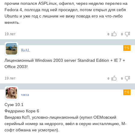
прочим попался ASPLinux, офигел, через неделю перелез на
Fedora 4, полгода под ней просидел, потом открыл для себя
Ubuntu и уже год с лишним не вижу повода его на что-либо
менять.
19 лет
0
0
6
ReAL
Лицензионный Windows 2003 server Standrad Edition + IE 7 +
Office 2003!
19 лет
0
0
6
vacca
Сузе 10.1
Федорино Коре 6
Виндовз КсП, условно-лицензионный (купил ОЕМовский
серийный номер за недорого, ввёл в серую инсталляцию, М-
софт обмана не усмотрел).