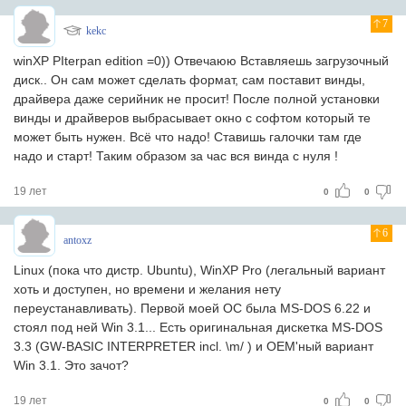
7
kekc
winXP PIterpan edition =0)) Отвечаюю Вставляешь загрузочный
диск.. Он сам может сделать формат, сам поставит винды,
драйвера даже серийник не просит! После полной установки
винды и драйверов выбрасывает окно с софтом который те
может быть нужен. Всё что надо! Ставишь галочки там где
надо и старт! Таким образом за час вся винда с нуля !
19 лет
0
0
6
antoxz
Linux (пока что дистр. Ubuntu), WinXP Pro (легальный вариант
хоть и доступен, но времени и желания нету
переустанавливать). Первой моей ОС была MS-DOS 6.22 и
стоял под ней Win 3.1... Есть оригинальная дискетка MS-DOS
3.3 (GW-BASIC INTERPRETER incl. \m/ ) и OEM'ный вариант
Win 3.1. Это зачот?
19 лет
0
0