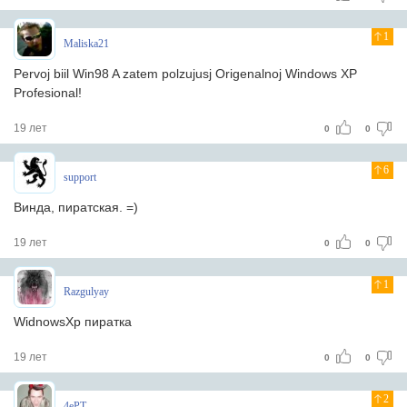
1
Maliska21
Pervoj biil Win98 A zatem polzujusj Origenalnoj Windows XP
Profesional!
19 лет
0
0
6
support
Винда, пиратская. =)
19 лет
0
0
1
Razgulyay
WidnowsXp пиратка
19 лет
0
0
2
4ePT