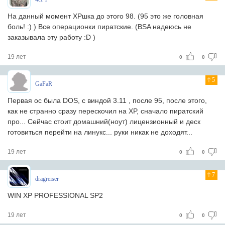
На данный момент XPшка до этого 98. (95 это же головная
боль! :) ) Все операционки пиратские. (BSA надеюсь не
заказывала эту работу :D )
19 лет
0
0
5
GaFaR
Первая ос была DOS, с виндой 3.11 , после 95, после этого,
как не странно сразу перескочил на XP, сначало пиратский
про... Сейчас стоит домашний(ноут) лицензионный и деск
готовиться перейти на линукс... руки никак не доходят...
19 лет
0
0
7
dragreiser
WIN XP PROFESSIONAL SP2
19 лет
0
0