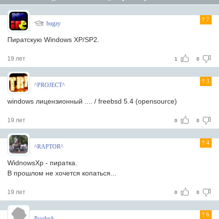
7
bugzy
Пиратскую Windows XP/SP2.
19 лет
1
0
3
^PROJECT^
windows лицензионный .... / freebsd 5.4 (opensource)
19 лет
0
0
4
^RAPTOR^
WidnowsXp - пиратка.
В прошлом не хочется копаться...
19 лет
0
0
6
Psyduck