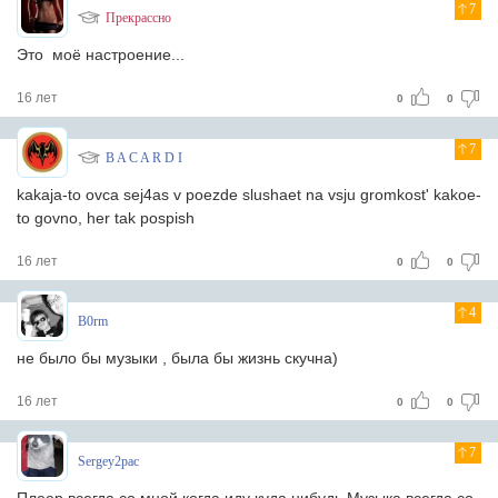
7
Прекрассно
Это моё настроение...
16 лет
0
0
7
B A C A R D I
kakaja-to ovca sej4as v poezde slushaet na vsju gromkost' kakoe-
to govno, her tak pospish
16 лет
0
0
4
B0rm
не было бы музыки , была бы жизнь скучна)
16 лет
0
0
7
Sergey2pac