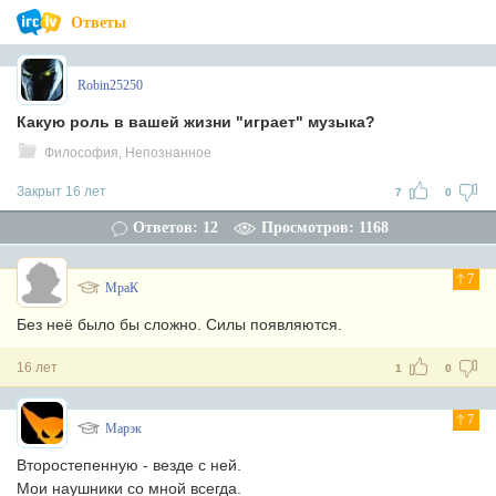
Ответы
Robin25250
Какую роль в вашей жизни "играет" музыка?
Философия, Непознанное
Закрыт 16 лет
7
0
Ответов: 12
Просмотров: 1168
7
МраК
Без неё было бы сложно. Силы появляются.
16 лет
1
0
7
Марэк
Второстепенную - везде с ней.
Мои наушники со мной всегда.