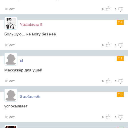
16 лет
0
0
4
Vladimirovna_9
Большую... не могу без нее
16 лет
0
0
1
trl
Массажёр для ушей
16 лет
0
0
6
Я люблю тебя
успокаивает
16 лет
0
0