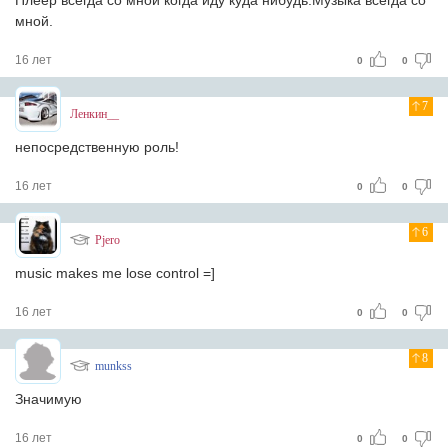
Плеер всегда со мной когда иду куда нибудь.Музыка всегда со
мной.
16 лет
0
0
7
Ленкин__
непосредственную роль!
16 лет
0
0
6
Pjero
music makes me lose control =]
16 лет
0
0
8
munkss
Значимую
16 лет
0
0