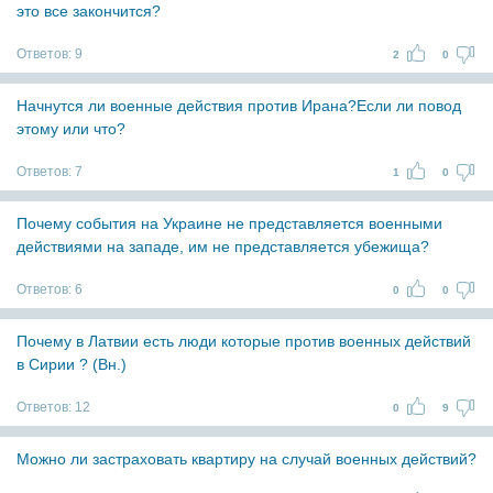
это все закончится?
Ответов:
9
2
0
Начнутся ли военные действия против Ирана?Если ли повод
этому или что?
Ответов:
7
1
0
Почему события на Украине не представляется военными
действиями на западе, им не представляется убежища?
Ответов:
6
0
0
Почему в Латвии есть люди которые против военных действий
в Сирии ? (Вн.)
Ответов:
12
0
9
Можно ли застраховать квартиру на случай военных действий?