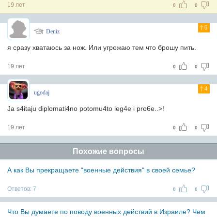
19 лет
0
0
6
Deniz
я сразу хватаюсь за нож. Или угрожаю тем что брошу пить.
19 лет
0
0
4
ugodaj
Ja s4itaju diplomati4no potomu4to leg4e i pro6e..>!
19 лет
0
0
Похожие вопросы
А как Вы прекращаете "военные действия" в своей семье?
Ответов:
7
0
0
Что Вы думаете по поводу военных действий в Израиле? Чем