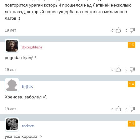
повторится ураган который прошелся над Латвией несколько
лет назад, который нанес ущерба на несколько миллионов
латов :)
19 лет
0
0
3
dolcegabbana
pogoda-drjanj!!!
19 лет
0
0
4
E}|{uK
Хренова, заболел =\
19 лет
0
0
4
neekeeta
уже всё хорошо :>