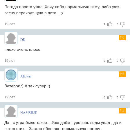
Погода просто ужас. Хочу либо нормальную зиму, либо уже
весну переходящую в лето... ;/
19 лет
1
0
6
DK
плохо очень плохо
19 лет
0
0
6
Allower
Ветерок :) А так супер :)
19 лет
0
0
5
NASISHJE
Да , с утра было такое... Уже днём , уровень воды упал , да и
ветер стих... Завтро обещают нормальную погоду.