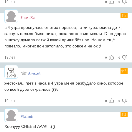
19 лет
0
0
5
PhoeniXa
в 4 утра проснулась от этих порывов, та ки куралесила до 7,
заснуть нельзя было никак, окна аж посвистывали :D по дороге
в школу думала веткой какой пришибёт нах. Но нам ещё
повезло, многих вон затопило, это совсем не ок ;/
19 лет
0
0
7
Алексей
жестокая.. гдет в часа в 4 утра меня разбудило окно, которое
со всей дури открылось ((%
19 лет
0
0
2
Vladimir
Хоочууу СНЕЕЕГААА!!! :(((