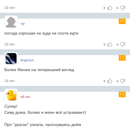
19 лет
0
0
6
vip
погода хорошая не куда не охота идти
19 лет
0
0
7
dragreiser
Более Менее на теперешний взгляд
19 лет
0
0
6
utk-am
Супер!
Сижу дома, болею и меян всё устраивает)
Про "ураган" узнала, проснувшись днём