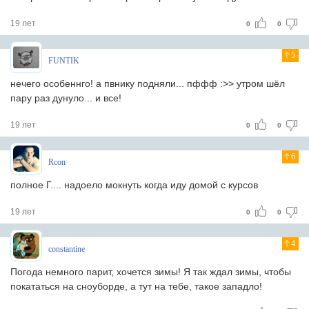
19 лет
0
0
5
FUNTIK
нечего особеннго! а пвнику подняли... пффф :>> утром шёл
пару раз дунуло... и все!
19 лет
0
0
6
Rcon
полное Г.... надоело мокнуть когда иду домой с курсов
19 лет
0
0
4
constantine
Погода немного парит, хочется зимы! Я так ждал зимы, чтобы
покататься на сноуборде, а тут на тебе, такое западло!