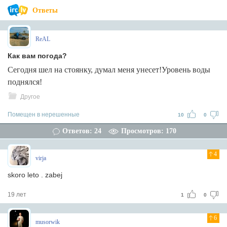
Ответы
ReAL
Как вам погода?
Сегодня шел на стоянку, думал меня унесет!Уровень воды
поднялся!
Другое
Помещен в нерешенные
10
0
Ответов: 24
Просмотров: 170
4
virja
skoro leto . zabej
19 лет
1
0
6
musorwik