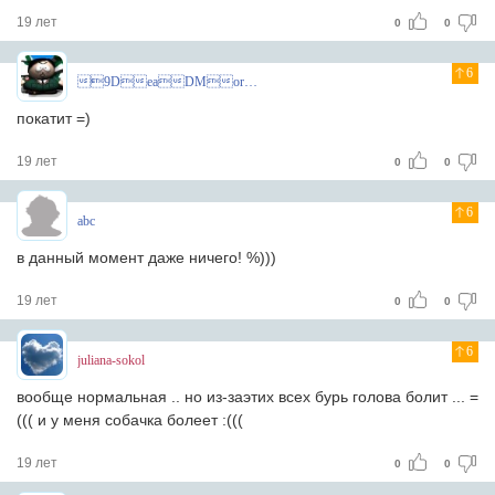
19 лет
0
0
6
9DeaDMoroZ
покатит =)
19 лет
0
0
6
abc
в данный момент даже ничего! %)))
19 лет
0
0
6
juliana-sokol
вообще нормальная .. но из-заэтих всех бурь голова болит ... =
((( и у меня собачка болеет :(((
19 лет
0
0