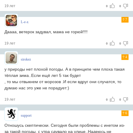
19 лет
0
0
7
L-e-x
Даааа, ветерок задувал, мама не горюй!!!!
19 лет
0
0
4
sirokez
у природы нет плохой погоды. А в принципе чем плоха такая
тёплая зима..Если ещё лет 5 так будет
, то мы отвыкнем от морозов .И если вдруг они случатся, то
думаю нас это уже не порадует:)
19 лет
0
0
6
support
Отношусь скептически. Сегодня были проблемы с инетом из-
за такой погоды, с утра сдувало на улице..Надеюсь не