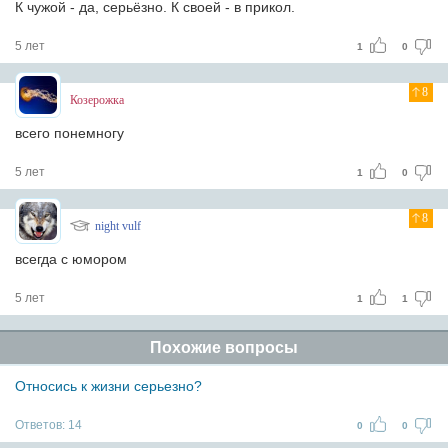
К чужой - да, серьёзно. К своей - в прикол.
5 лет
1
0
8
Козерожка
всего понемногу
5 лет
1
0
8
night vulf
всегда с юмором
5 лет
1
1
Похожие вопросы
Относись к жизни серьезно?
Ответов:
14
0
0