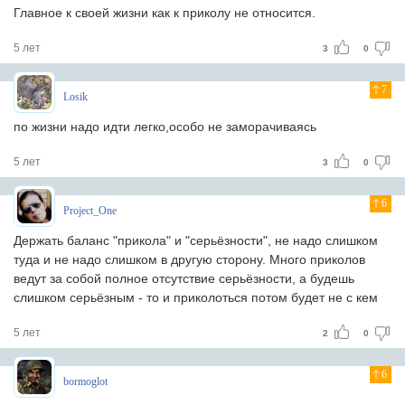
Главное к своей жизни как к приколу не относится.
5 лет
3
0
7
Losik
по жизни надо идти легко,особо не заморачиваясь
5 лет
3
0
6
Project_One
Держать баланс "прикола" и "серьёзности", не надо слишком
туда и не надо слишком в другую сторону. Много приколов
ведут за собой полное отсутствие серьёзности, а будешь
слишком серьёзным - то и приколоться потом будет не с кем
5 лет
2
0
6
bormoglot