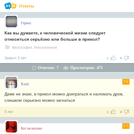
Ответы
Гермес
Как вы думаете, к человеческой жизни следует
относиться серьёзно или больше в прикол?
Философия, Непознанное
Закрыт 5 лет
1
0
Ответов: 7
Просмотров: 471
6
Kush
Даже не знаю, в прикол можно доиграться и наломать дров,
слишком серьезно можно загнаться
5 лет
1
0
5
Кот на вызове