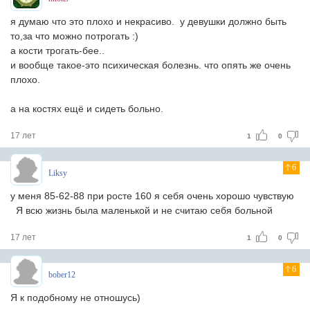
я думаю что это плохо и некрасиво. у девушки должно быть
то,за что можно потрогать :)
а кости трогать-бее..
и вообще такое-это психическая болезнь. что опять же очень
плохо.
а на костях ещё и сидеть больно.
17 лет
1
0
6
Liksy
у меня 85-62-88 при росте 160 я себя очень хорошо чувствую
Я всю жизнь была маленькой и не считаю себя больной
17 лет
1
0
6
bober12
Я к подобному не отношусь)