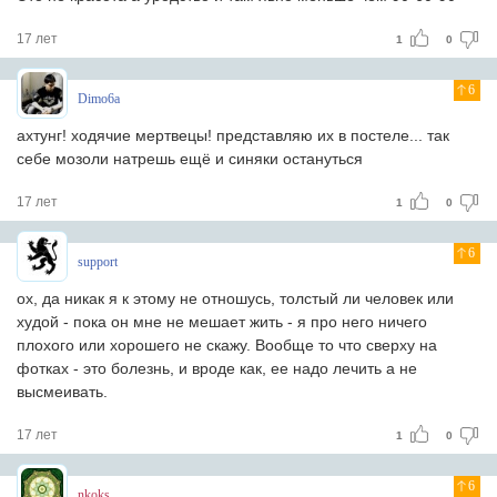
17 лет
1
0
6
Dimo6a
ахтунг! ходячие мертвецы! представляю их в постеле... так
себе мозоли натрешь ещё и синяки остануться
17 лет
1
0
6
support
ох, да никак я к этому не отношусь, толстый ли человек или
худой - пока он мне не мешает жить - я про него ничего
плохого или хорошего не скажу. Вообще то что сверху на
фотках - это болезнь, и вроде как, ее надо лечить а не
высмеивать.
17 лет
1
0
6
nkoks