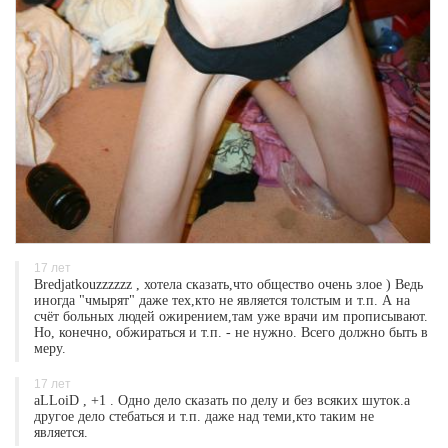
17 лет
Bredjatkouzzzzzz , хотела сказать,что общество очень злое ) Ведь
иногда "чмырят" даже тех,кто не является толстым и т.п. А на
счёт больных людей ожирением,там уже врачи им прописывают.
Но, конечно, обжираться и т.п. - не нужно. Всего должно быть в
меру.
17 лет
aLLoiD , +1 . Одно дело сказать по делу и без всяких шуток.а
другое дело стебаться и т.п. даже над теми,кто таким не
является.