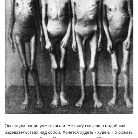
Освенцим вроде уже закрыли. Не вижу смысла в подобных
издевательствах над собой. Хочется худеть - худей. Но рожать