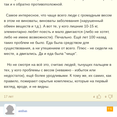
так и к обратно противоположной.
Самое интересное, что чаще всего люди с громадным весом
в этом не виноваты, виноваты заболевания (нарушенный
обмен веществ и т.д.). А вот те, у кого лишние 10-15 кг,
элементарно любят поесть и мало двигаются (либо не хотят,
либо не имею возможности). Печально. Ещё лет 100 назад
таких проблем не было. Еда была средством для
существования, а ни утешением от всего. Плюс - не сидели на
месте, а двигались. Да и еда была "чище".
Но не смотря на всё это, считаю людей, тычущих пальцем в
тех, у кого проблемы с весом (неважно - избыток или
недостаток), ещё более уродливыми. К тому же, их самих, как
правило, пожирают скрытые комплексы, которые на первый
взгляд, вроде, и не видны.
17 лет
4
0
6
antiban