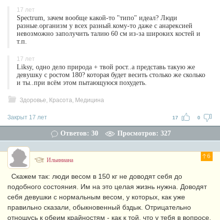
17 лет
Spectrum, зачем вообще какой-то "типо" идеал? Люди
разные.организм у всех разный.кому-то даже с анарексией
невозможно заполучить талию 60 см из-за широких костей и
т.п.
17 лет
Liksy, одно дело природа + твой рост..а представь такую же
девушку с ростом 180? которая будет весить столько же сколько
и ты..при всём этом пытающуюся похудеть.
Здоровье, Красота, Медицина
Закрыт 17 лет
17
0
Ответов: 30
Просмотров: 327
6
Ильиниана
Скажем так: люди весом в 150 кг не доводят себя до
подобного состояния. Им на это целая жизнь нужна. Доводят
себя девушки с нормальным весом, у которых, как уже
правильно сказали, обыкновенный бздык. Отрицательно
отношусь к обеим крайностям - как к той, что у тебя в вопросе,