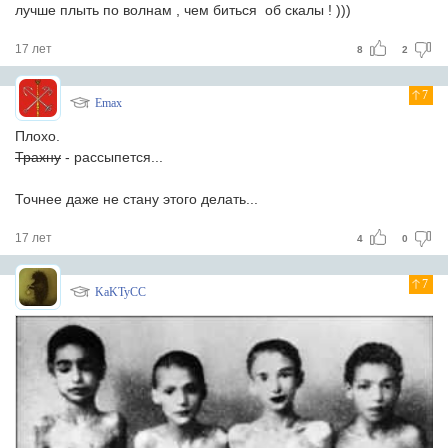
лучше плыть по волнам , чем биться об скалы ! )))
17 лет
8
2
7
Emax
Плохо.
Трахну
- рассыпется...
Точнее даже не стану этого делать...
17 лет
4
0
7
KaKTyCC