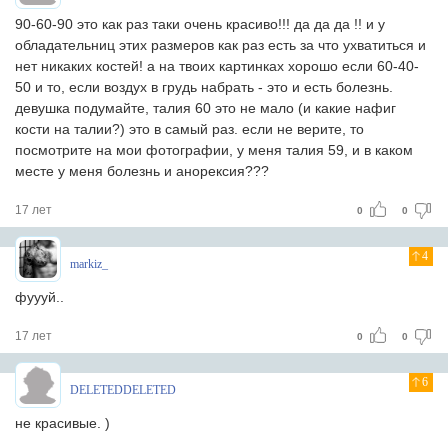
90-60-90 это как раз таки очень красиво!!! да да да !! и у
обладательниц этих размеров как раз есть за что ухватиться и
нет никаких костей! а на твоих картинках хорошо если 60-40-
50 и то, если воздух в грудь набрать - это и есть болезнь.
девушка подумайте, талия 60 это не мало (и какие нафиг
кости на талии?) это в самый раз. если не верите, то
посмотрите на мои фотографии, у меня талия 59, и в каком
месте у меня болезнь и анорексия???
17 лет
0
0
4
markiz_
фуууй..
17 лет
0
0
6
DELETEDDELETED
не красивые. )