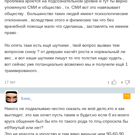
проблема кроется на подсознательном уровне и тут ты верно
упомянуло СМИ и общество , т.к. СМИ вот это навязывает
обществу . Большинство таких людей имеют психологические
отклонение , вследствии этого и физиеские так что без
врачебной помощи мало что сделаешь , заставлять не имеем
право .
Но опять таки есть ещё шутники , твой вопрос вызван тем
вопросом снизу ? от девушки насчёт роста и нормальный ли
вес , и вот наши шутники пишут то что толстая надо худеть ,
вот сейчас уже потанциально возможно мы и получили ещё 1
трамвированого .
17 лет
1
0
6
Ketrin_
Никого не подкалываю-честно сказать не моё дело,кто и как
выглядит...кто как хочет пусть таким и будет,но если б из моего
круга общения-был бы кто-то такого рода то ппц-спросила бы
еб%нутый или нет?
Это не красота а уродство и там явно меньше чем 90-60-90