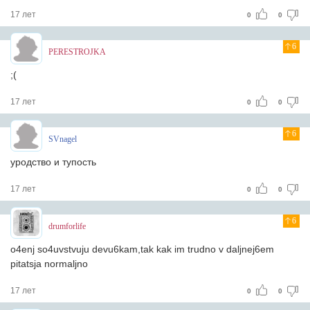
17 лет
0
0
6
PERESTROJKA
;(
17 лет
0
0
6
SVnagel
уродство и тупость
17 лет
0
0
6
drumforlife
o4enj so4uvstvuju devu6kam,tak kak im trudno v daljnej6em
pitatsja normaljno
17 лет
0
0