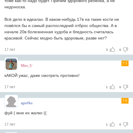
тоже как-то надо будет. Причем здорового ребёнка, а не
недоноска.
Всё дело в идеалах. В каком-нибудь 17в на такие кости не
повёлся бы и самый распоследний отброс общества. А в
начале 20в болезненная худоба и бледность считалась
красивой. Сейчас модно быть здоровым, разве нет?
17 лет
3
0
5
Miss_U
кАКОЙ ужас, даже смотреть противно!
17 лет
1
0
6
agne6ka
фуй ( мне их жалко ((
17 лет
1
0