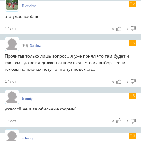
5
Riquelme
это ужас вообще..
17 лет
0
0
8
SanJoz-
Прочитав только лишь вопрос.. я уже понял что там будет и
как.. хм.. да как я должен относиться.. это их выбор.. если
головы на плечах нету то что тут поделать..
17 лет
0
0
6
Baunty
ужассс!! не я за обильные формы)
17 лет
0
0
6
schanty