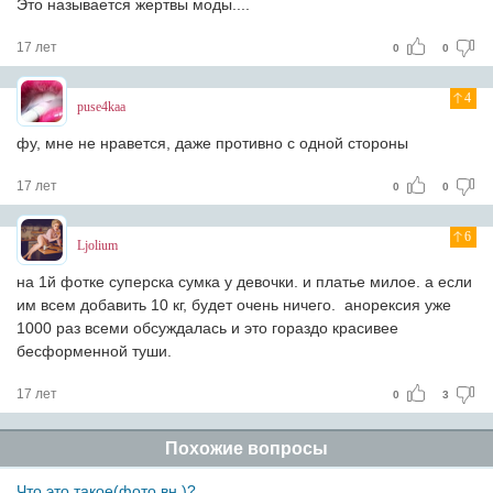
Это называется жертвы моды....
17 лет
0
0
4
puse4kaa
фу, мне не нравется, даже противно с одной стороны
17 лет
0
0
6
Ljolium
на 1й фотке суперска сумка у девочки. и платье милое. а если
им всем добавить 10 кг, будет очень ничего. анорексия уже
1000 раз всеми обсуждалась и это гораздо красивее
бесформенной туши.
17 лет
0
3
Похожие вопросы
Что это такое(фото вн.)?