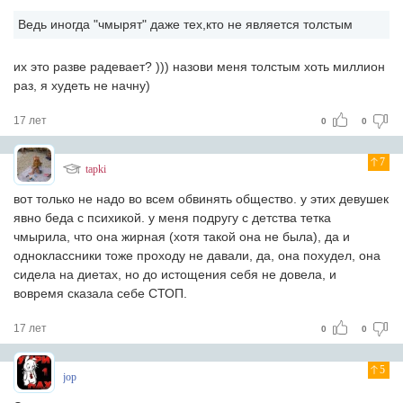
Ведь иногда "чмырят" даже тех,кто не является толстым
их это разве радевает? ))) назови меня толстым хоть миллион
раз, я худеть не начну)
17 лет
0
0
7
tapki
вот только не надо во всем обвинять общество. у этих девушек
явно беда с психикой. у меня подругу с детства тетка
чмырила, что она жирная (хотя такой она не была), да и
одноклассники тоже проходу не давали, да, она похудел, она
сидела на диетах, но до истощения себя не довела, и
вовремя сказала себе СТОП.
17 лет
0
0
5
jop