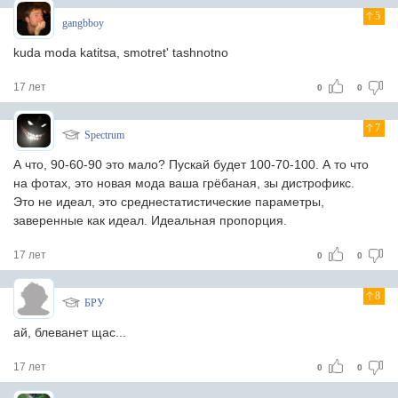
5
gangbboy
kuda moda katitsa, smotret' tashnotno
17 лет
0
0
7
Spectrum
А что, 90-60-90 это мало? Пускай будет 100-70-100. А то что
на фотах, это новая мода ваша грёбаная, зы дистрофикс.
Это не идеал, это среднестатистические параметры,
заверенные как идеал. Идеальная пропорция.
17 лет
0
0
8
БРУ
ай, блеванет щас...
17 лет
0
0