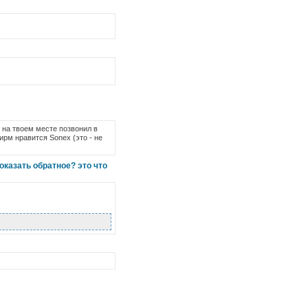
б на твоем месте позвонил в
ирм нравится Sonex (это - не
оказать обратное? это что