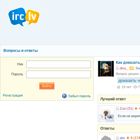
Вопросы и ответы
Как доказать
Ник
diva_
Зн
Вопрос решен
Пароль
доказать 
19 лет
Регистрация
Забыл пароль
Лучший ответ
Zuzi (51)
Если не верит
Ответы
abc
6 (17