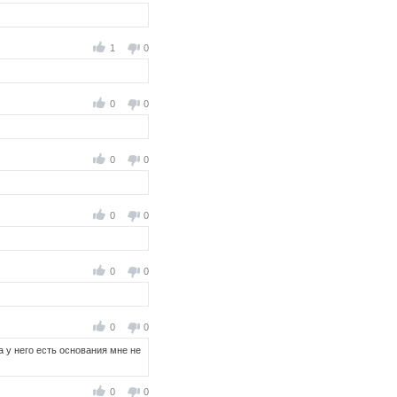
1
0
0
0
0
0
0
0
0
0
0
0
а у него есть основания мне не
0
0