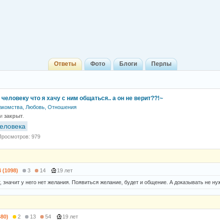
Ответы
Фото
Блоги
Перлы
 человеку что я хачу с ним общаться.. а он не верит??!~
акомства, Любовь, Отношения
 и
закрыт
.
человека
Просмотров: 979
4 (1098)
3
14
19 лет
, значит у него нет желания. Появиться желание, будет и общение. А доказывать не ну
480)
2
13
54
19 лет