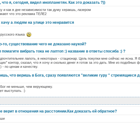
, что я, сегодня, видел инопланетян. Как это доказать ?))
 и как в дне независимости так думу херакшь, лазером
думают что это реклама ТЕЛЕ2
 хачу а людям на улице это ненравится
 русского языка
о-то, существование чего не доказано наукой?
помагите вибрать тока не лаптоп :) название в ответы спосиба :) ?
дпочтительнее лапоть, в некоторых - стационар. Цель покупки мне сейчас не ясна. Я 
х" контор, сказал, что я хочу и сколько денег я готов за это дать. Мне из подобных ф
 - по ценам и качеству.
ишь, что веришь в Бога, сразу появляются "великие гуру " стремящиеся д
 Бог не меньше, чем верующему.
ет выступать. :)
не верит в отношения на расстоянии.Как доказать ей обратное?
иши