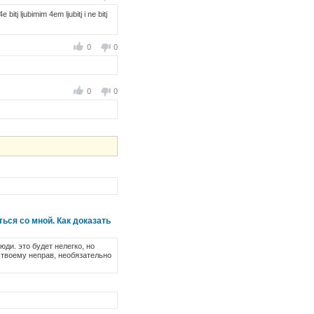
 bitj ljubimim 4em ljubitj i ne bitj
0
0
0
0
ься со мной. Как доказать
юди. это будет нелегко, но
 твоему неправ, необязательно