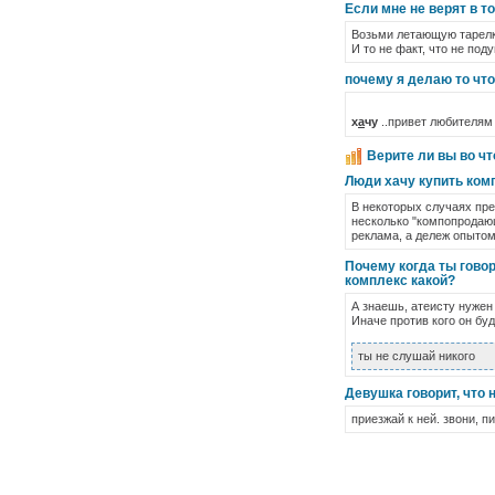
Если мне не верят в то
Возьми летающую тарелку
И то не факт, что не по
почему я делаю то что
х
а
чу
..привет любителям
Верите ли вы во чт
Люди хачу купить комп 
В некоторых случаях пре
несколько "компопродающи
реклама, а дележ опытом)
Почему когда ты говор
комплекс какой?
А знаешь, атеисту нужен
Иначе против кого он буд
ты не слушай никого
Девушка говорит, что 
приезжай к ней. звони, п