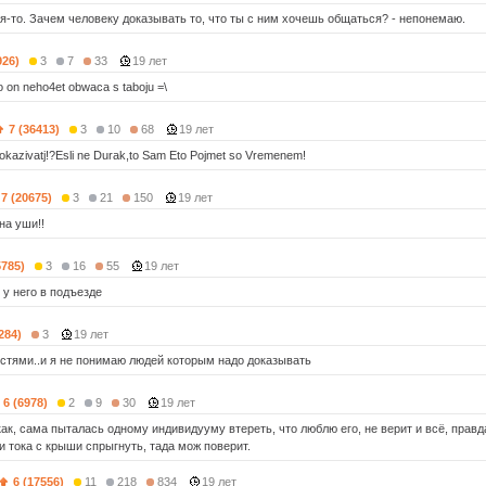
ая-то. Зачем человеку доказывать то, что ты с ним хочешь общаться? - непонемаю.
926)
3
7
33
19 лет
o on neho4et obwaca s taboju =\
7 (36413)
3
10
68
19 лет
kazivatj!?Esli ne Durak,to Sam Eto Pojmet so Vremenem!
7 (20675)
3
21
150
19 лет
на уши!!
5785)
3
16
55
19 лет
 у него в подъезде
284)
3
19 лет
остями..и я не понимаю людей которым надо доказывать
6 (6978)
2
9
30
19 лет
ак, сама пыталась одному индивидууму втереть, что люблю его, не верит и всё, правд
ли тока с крыши спрыгнуть, тада мож поверит.
6 (17556)
11
218
834
19 лет