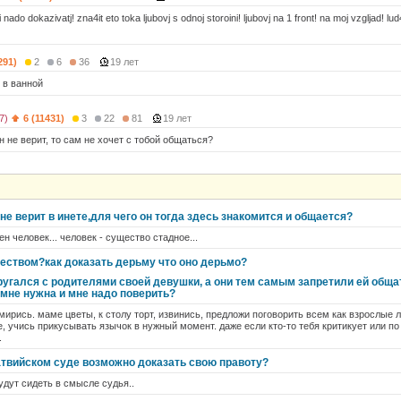
i nado dokazivatj! zna4it eto toka ljubovj s odnoj storoini! ljubovj na 1 front! na moj vzgljad! lud4e
291)
2
6
36
19 лет
о в ванной
7)
6 (11431)
3
22
81
19 лет
н не верит, то сам не хочет с тобой общаться?
не верит в инете,для чего он тогда здесь знакомится и общается?
н человек... человек - существо стадное...
жеством?как доказать дерьму что оно дерьмо?
угался с родителями своей девушки, а они тем самым запретили ей общат
 мне нужна и мне надо поверить?
 мирись. маме цветы, к столу торт, извинись, предложи поговорить всем как взрослые л
, учись прикусывать язычок в нужный момент. даже если кто-то тебя критикует или по
.
латвийском суде возможно доказать свою правоту?
удут сидеть в смысле судья..