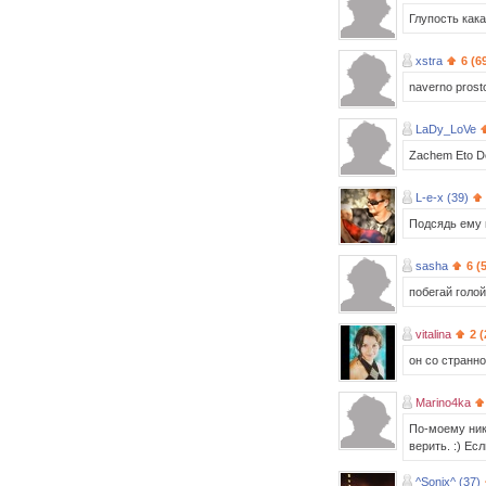
Глупость как
xstra
6 (6
naverno prost
LaDy_LoVe
Zachem Eto Do
L-e-x (39)
Подсядь ему 
sasha
6 (
побегай голой
vitalina
2 (
он со странн
Marino4ka
По-моему ник
верить. :) Ес
^Sonix^ (37)