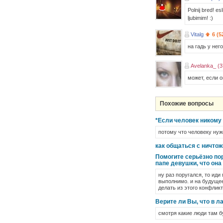
Polnij bred! esl
ljubimim! :)
Vitalg
6 (5
на гадь у нег
Avelanka_ (3
может, если о
Похожие вопросы
*Если человек никому 
потому что человеку нуже
как общаться с ничто
Помогите серьёзно пор
папе девушки, что она
ну раз поругался, то иди
выполнимо. и на будущее
делать из этого конфликт
Верите ли Вы, что в 
смотря какие люди там б