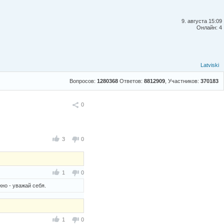
9. августа 15:09
Онлайн: 4
Latviski
Вопросов:
1280368
Ответов:
8812909
, Участников:
370183
Поделиться
0
3
0
1
0
жно - уважай себя.
1
0