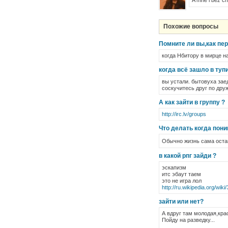
A mne i bez ch
Похожие вопросы
Помните ли вы,как пер
когда Нбитору в мирце на
когда всё зашло в тупик
вы устали. бытовуха зае
соскучитесь друг по дру
А как зайти в группу ?
http://irc.lv/groups
Что делать когда пон
Обычно жизнь сама оста
в какой рпг зайди ?
эскапизм
итс эбаут таем
это не игра лол
http://ru.wikipedia.org/wik
зайти или нет?
А вдруг там молодая,кра
Пойду на разведку...