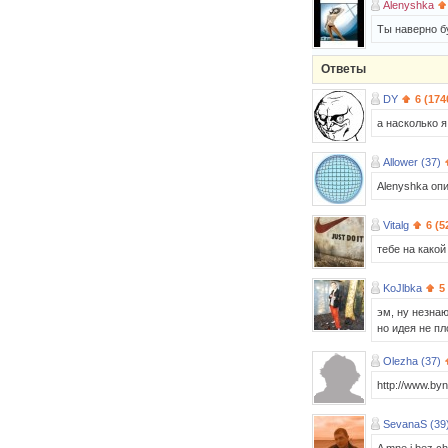
Alenyshka
Ты наверно б
Ответы
DY
6 (174
а насколько я
Allower (37)
Alenyshka оп
Vitalg
6 (5
тебе на какой
KoJlbka
5
эм, ну незна
но идея не пл
Olezha (37)
http://www.by
SevanaS (39