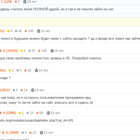
1 (129)
3
19 лет
удешь считать меня ПОЛНОЙ дурой, но я так и не смогла зайти на чат..
03)
8
46
186
19 лет
 понел в будущем можно будет прям с сайта заходить ? да и вроде все знают как зайт
6 (19160)
3
59
168
19 лет
иши свою проблему полностью, можеш в ЛС. Попробую помочь.
291)
2
6
36
19 лет
 надо ?
 (3831)
5
24
19 лет
ю как кому, но я останусь пользователем программки ирц
охая, кому то легче зайти на сайт, вписать всё и сидеть ж)
6 (5386)
1
23
68
19 лет
nets.org/modules/xoopsfaq/index.php?cat_id=1#1
)
5 (3568)
4
23
19 лет