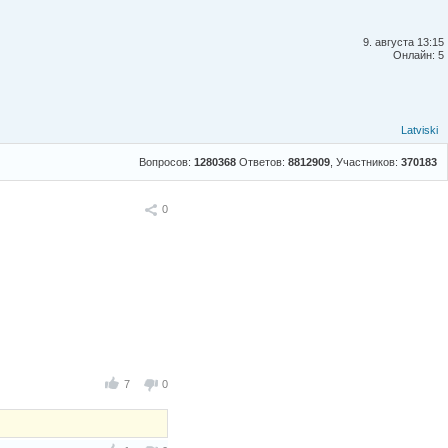
9. августа 13:15
Онлайн: 5
Latviski
Вопросов:
1280368
Ответов:
8812909
, Участников:
370183
Поделиться
0
7
0