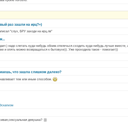
ata vpolne horosho.
вый раз зашли на ирц?=)
писал "слух, БРУ заходи на ирц.лв"
...
дает.) надо слетать куда-нибудь обоим.отвлечься.сходить куда-нибудь.лучше вместе, 
жке и опять можно возвращаться к бытовухе)). Уже проходила такое - помогает))
имаешь, что зашла слишком далеко?
навливает тем или иным способом.
i/Эскапизм
сивая,сексуальная девушка? :]]]