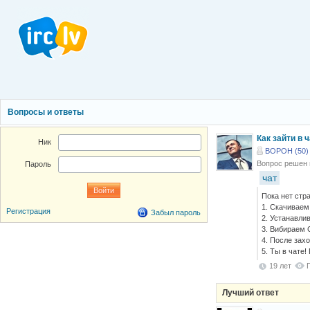
Вопросы и ответы
Как зайти в 
Ник
BOPOH (50)
Вопрос решен
Пароль
чат
Пока нет стра
1. Скачивае
Регистрация
Забыл пароль
2. Устанавлив
3. Вибираем 
4. После захо
5. Ты в чате!
19 лет
Лучший ответ