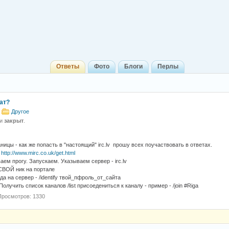
Ответы
Фото
Блоги
Перлы
чат?
Другое
 и
закрыт
.
ницы - как же попасть в "настоящий" irc.lv прошу всех поучаствовать в ответах.
м
http://www.mirc.co.uk/get.html
аем прогу. Запускаем. Указываем сервер - irc.lv
СВОЙ ник на портале
да на сервер - /identify твой_пфроль_от_сайта
 Получить список каналов /list присоедениться к каналу - пример - /join #Riga
Просмотров: 1330