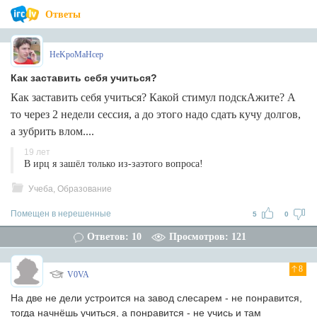
Ответы
HeKpoMaHcep
Как заставить себя учиться?
Как заставить себя учиться? Какой стимул подскАжите? А
то через 2 недели сессия, а до этого надо сдать кучу долгов,
а зубрить влом....
19 лет
В ирц я зашёл только из-заэтого вопроса!
Учеба, Образование
Помещен в нерешенные
5
0
Ответов: 10
Просмотров: 121
8
V0VA
На две не дели устроится на завод слесарем - не понравится,
тогда начнёшь учиться, а понравится - не учись и там