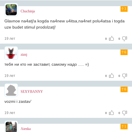
3
Chuchinja
Glavnoe na4atj!a kogda na4new u4itsa,na4net polu4atsa i togda
uze budet stimul prodolzatj!
19 лет
0
0
6
ziznj
тебя ни кто не заставит, самому надо ..... =)
19 лет
0
0
6
SEXYBANNY
vozmi i zastav'
19 лет
0
0
1
Aienka