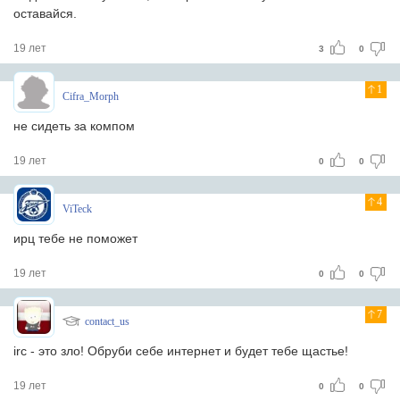
оставайся.
19 лет
3
0
1
Cifra_Morph
не сидеть за компом
19 лет
0
0
4
ViTeck
ирц тебе не поможет
19 лет
0
0
7
contact_us
irc - это зло! Обруби себе интернет и будет тебе щастье!
19 лет
0
0