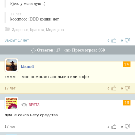
Pjero у меня душ :(
17 лет
koccmocc :DDD кошки нет
Здоровье, Красота, Медицина
Закрыт 17 лет
0
0
Ответов: 17
Просмотров: 950
6
kirsanoff
хммм ....мне помогает апельсин или кофе
17 лет
0
0
8
BESTA
лучше секса нету средства..
17 лет
3
0