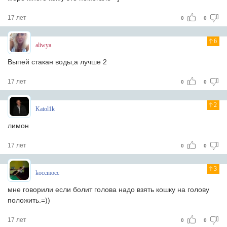
17 лет
0
0
6
aliwya
Выпей стакан воды,а лучше 2
17 лет
0
0
2
Katol1k
лимон
17 лет
0
0
3
koccmocc
мне говорили если болит голова надо взять кошку на голову
положить.=))
17 лет
0
0