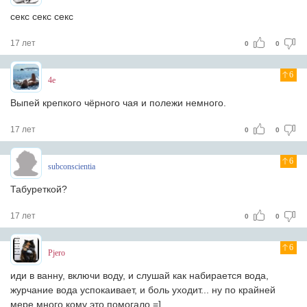
секс секс секс
17 лет
0
0
6
4e
Выпей крепкого чёрного чая и полежи немного.
17 лет
0
0
6
subconscientia
Табуреткой?
17 лет
0
0
6
Pjero
иди в ванну, включи воду, и слушай как набирается вода,
журчание вода успокаивает, и боль уходит... ну по крайней
мере много кому это помогало =]