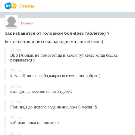
Ответы
Booooo
Как избавится от головной боли(без таблеток) ?
Без таблеток и без сна..народными способами :(
17 лет
BESTA секас не помогает,да и какой тут секас когда бошка
разрывается :(
17 лет
kirsanoff во..спасибо,какраз все есть..попробую :)
17 лет
damngirl ...перепонка...это где?оО
17 лет
Flori не,я до нового года ни-ни..уже 6 месяц :S
17 лет
чай пью..пока не помогает..
17 лет