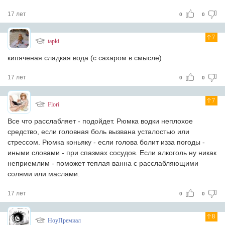
17 лет
0
0
7
tapki
кипяченая сладкая вода (с сахаром в смысле)
17 лет
0
0
7
Flori
Все что расслабляет - подойдет. Рюмка водки неплохое
средство, если головная боль вызвана усталостью или
стрессом. Рюмка коньяку - если голова болит изза погоды -
иными словами - при спазмах сосудов. Если алкоголь ну никак
неприемлим - поможет теплая ванна с расслабляющими
солями или маслами.
17 лет
0
0
8
НоуПремиал