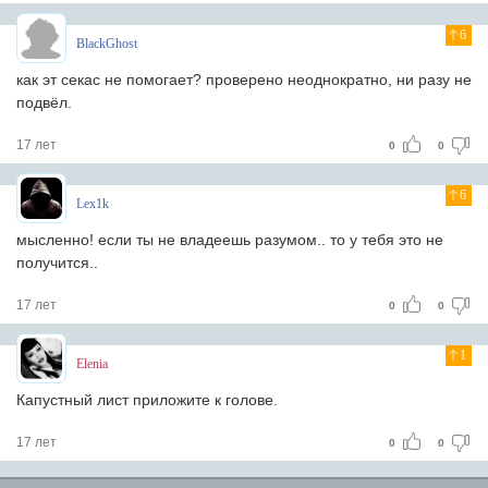
6
BlackGhost
как эт секас не помогает? проверено неоднократно, ни разу не
подвёл.
17 лет
0
0
6
Lex1k
мысленно! если ты не владеешь разумом.. то у тебя это не
получится..
17 лет
0
0
1
Elenia
Капустный лист приложите к голове.
17 лет
0
0