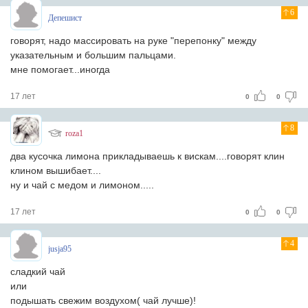
6
Депешист
говорят, надо массировать на руке "перепонку" между
указательным и большим пальцами.
мне помогает...иногда
17 лет
0
0
8
roza1
два кусочка лимона прикладываешь к вискам....говорят клин
клином вышибает....
ну и чай с медом и лимоном.....
17 лет
0
0
4
jusja95
сладкий чай
или
подышать свежим воздухом( чай лучше)!