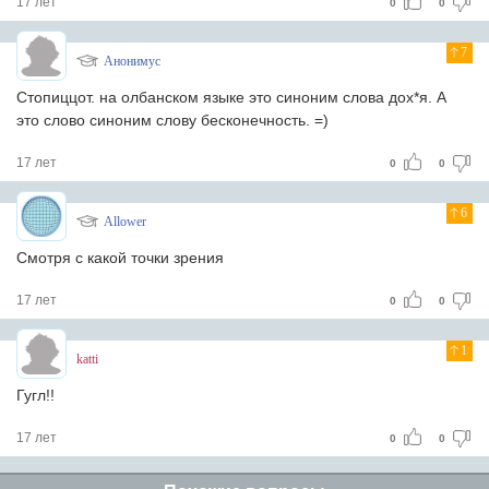
17 лет
0
0
7
Анонимус
Стопиццот. на олбанском языке это синоним слова дох*я. А
это слово синоним слову бесконечность. =)
17 лет
0
0
6
Allower
Смотря с какой точки зрения
17 лет
0
0
1
katti
Гугл!!
17 лет
0
0