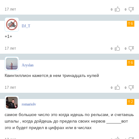
17 лет
0
0
6
DJ_T
+1+
17 лет
0
0
6
Aryslan
Квинтиллион кажется,в нем тринадцать нулей
17 лет
0
0
2
romariolv
самое большое число это когда идешь по рельсам, и счетаешь
шпалы , когда дойдешь до предела своих нервов ______вот
это и будет придел в цифрах или в числах