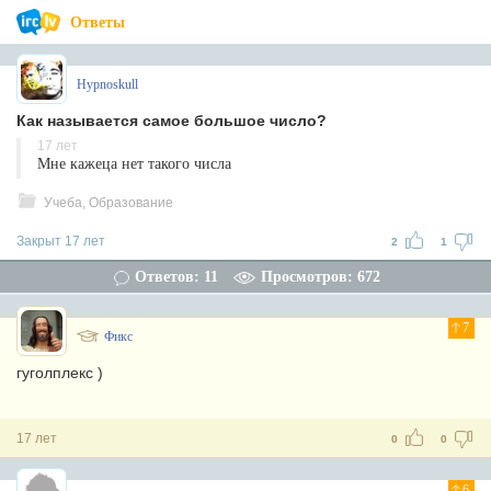
Ответы
Hypnoskull
Как называется самое большое число?
17 лет
Мне кажеца нет такого числа
Учеба, Образование
Закрыт 17 лет
2
1
Ответов: 11
Просмотров: 672
7
Фикс
гуголплекс )
17 лет
0
0
6