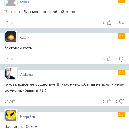
antoxz
"Четыре". Для меня по крайней мере.
17 лет
1
0
5
Selen4ik
бесконечность
17 лет
0
0
4
Aleksotas_
такова вовсе не существует!!! какое числобы ты не взял к нему
можно прибывить +1 (:
17 лет
0
0
6
KoppuSan
Восьмерка боком ..