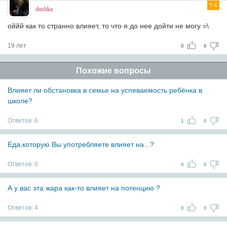
4
dushka
оййй как то странно влияет, то что я до нее дойти не могу =\
19 лет
0
0
Похожие вопросы
Влияет ли обстановка в семье на успеваемость ребёнка в
школе?
Ответов:
6
1
0
Еда,которую Вы употребляете влияет на...?
Ответов:
0
0
0
А у вас эта жара как-то влияет на потенцию ?
Ответов:
4
0
0