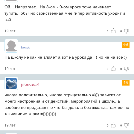
Ой... Напрягает... На 8-ом - 9-ом уроке тоже наченает
тупить. обычно свойственная мне гипер активность уходит и
всё...
19 лет
0
0
6
trongo
На школу не как не влияет а вот на уроки да =) но не на все :)
19 лет
0
0
6
juliana-sokol
иногда положительно, иногда отрицательно =))) зависит от
моего настроения и от действий, мероприятий в школе.. а
вообще не представляю что-бы делала без школы... там вечно
такиииииие корки =)))))))))
19 лет
0
0