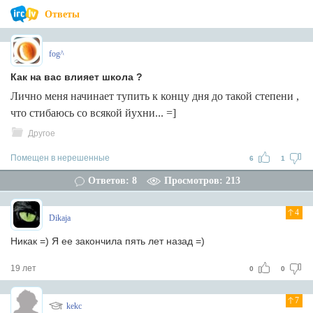
Ответы
fog^
Как на вас влияет школа ?
Лично меня начинает тупить к концу дня до такой степени ,
что стибаюсь со всякой йухни... =]
Другое
Помещен в нерешенные
6
1
Ответов: 8
Просмотров: 213
4
Dikaja
Никак =) Я ее закончила пять лет назад =)
19 лет
0
0
7
kekc