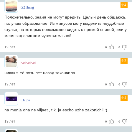
4
G2Thang
Положительно, знаия не могут вредить. Целый день общаюсь,
получаю образование. Из минусов могу выделить неудобные
стулья, на которых невозможно сидеть с прямой спиной, или у
меня зад слишком чувствительной.
19 лет
0
0
2
badbadbad
никак я её пять лет назад закончила
19 лет
0
0
4
Chupa`
na menja ona ne vlijaet , t.k. ja escho uzhe zakonjchil :)
19 лет
0
0