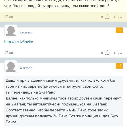
чем больше людей ты пригласишь, тем выше твой ранг!
17 лет
0
0
7
icecream-
http://irc.lv/invite
17 лет
0
0
7
win95cih
Вышли приглашения своим друзьям, и, как только хотя бы
трое из них зарегистрируются и загрузят свои фото,
ты перейдешь на 2-й Ранг.
Далее, как только минимум трое твоих друзей сами перейдут
на 2й Ранг, ты автоматически подымешься на 3й Ранг.
Соответственно, чтобы перейти на 4й Ранг, трое твоих
друзей должны получить 3й Ранг. Тот же принцип и для 5-го
Ранга.