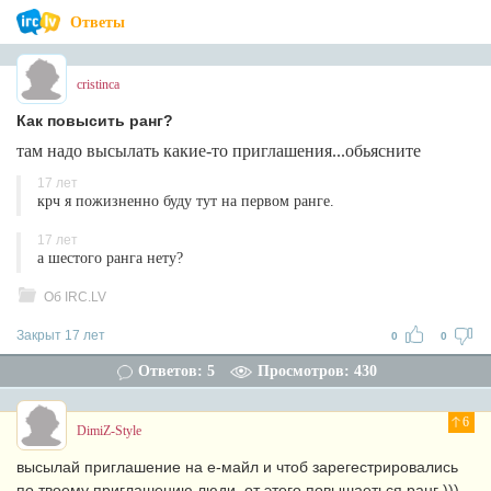
Ответы
cristinca
Как повысить ранг?
там надо высылать какие-то приглашения...обьясните
17 лет
крч я пожизненно буду тут на первом ранге.
17 лет
а шестого ранга нету?
Об IRC.LV
Закрыт 17 лет
0
0
Ответов: 5
Просмотров: 430
6
DimiZ-Style
высылай приглашение на е-майл и чтоб зарегестрировались
по твоему приглашению люди, от этого повышаеться ранг )))